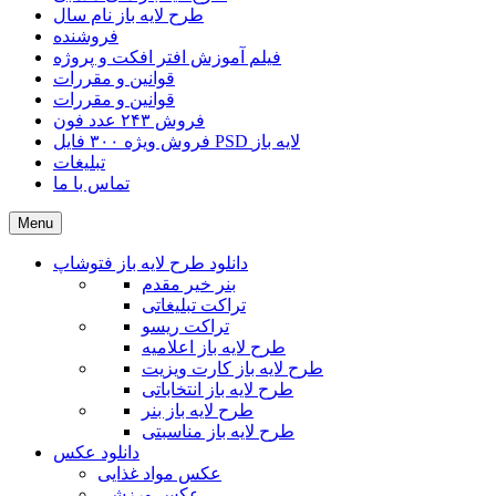
طرح لایه باز نام سال
فروشنده
فیلم آموزش افتر افکت و پروژه
قوانین و مقررات
قوانین و مقررات
فروش ۲۴۳ عدد فون
فروش ویژه ۳۰۰ فایل PSD لایه باز
تبلیغات
تماس با ما
Menu
دانلود طرح لایه باز فتوشاپ
بنر خیر مقدم
تراکت تبلیغاتی
تراکت ریسو
طرح لایه باز اعلامیه
طرح لایه باز کارت ویزیت
طرح لایه باز انتخاباتی
طرح لایه باز بنر
طرح لایه باز مناسبتی
دانلود عکس
عکس مواد غذایی
عکس ورزشی