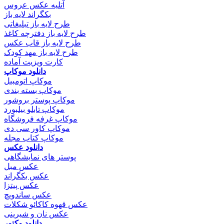
آتلیه عکس عروس
بکگراند لایه باز
طرح لایه باز تبلیغاتی
طرح لایه باز دفترچه کاغذ
طرح لایه باز قاب عکس
طرح لایه باز مهد کودک
کارت ویزیت آماده
دانلود موکاپ
موکاپ اتومبیل
موکاپ بسته بندی
موکاپ پوستر بروشور
موکاپ تابلو بیلبورد
موکاپ غرفه فروشگاه
موکاپ کاور سی دی
موکاپ کتاب مجله
دانلود عکس
پوستر های نمایشگاهی
عکس مبل
عکس بکگراند
عکس پیتزا
عکس ساندویچ
عکس قهوه کاکائو شکلات
عکس نان و شیرینی
دانلود وکتور