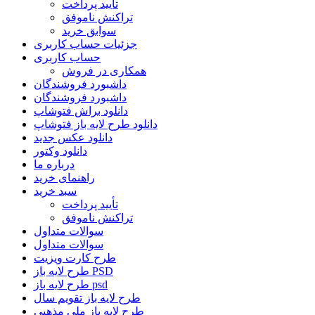
تأیید پرداخت
تراکنش ناموفق
سوابق خرید
جزئیات حساب کاربری
حساب کاربری
همکاری در فروش
داشبورد فروشندگان
داشبورد فروشندگان
دانلود براش فتوشاپ
دانلود طرح لایه باز فتوشاپ
دانلود عکس جدید
دانلود وکتور
درباره ما
راهنمای خرید
سبد خرید
تأیید پرداخت
تراکنش ناموفق
سوالات متداول
سوالات متداول
طرح کارت ویزیت
طرح لایه باز PSD
طرح لایه باز psd
طرح لایه باز تقویم سال
طرح لایه باز ملی مذهبی