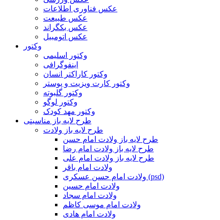
عکس فناوری اطلاعات
عکس طبیعت
عکس بکگراند
عکس اتومبیل
وکتور
وکتور اسلیمی
اینفوگرافی
وکتور کاراکتر انسان
وکتور کارت ویزیت و پوستر
وکتور گلبوته
وکتور لوگو
وکتور مهد کودک
طرح لایه باز مناسبتی
طرح لایه باز ولادت
طرح لایه باز ولادت امام حسن
طرح لایه باز ولادت امام رضا
طرح لایه باز ولادت امام علی
ولادت امام باقر
ولادت امام حسن عسکری (psd)
ولادت امام حسین
ولادت امام سجاد
ولادت امام موسی کاظم
ولادت امام هادی