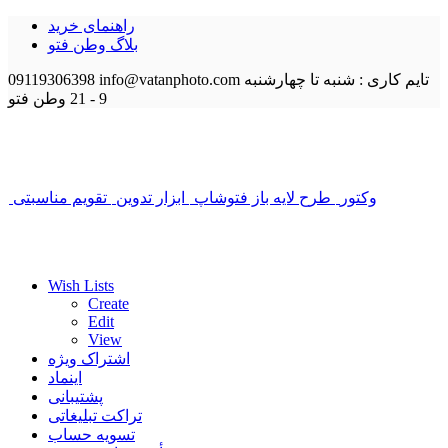
راهنمای خرید
بلاگ وطن فتو
تایم کاری : شنبه تا چهارشنبه
info@vatanphoto.com
09119306398
9 - 21
وطن فتو
وکتور
طرح لایه باز فتوشاپ
ابزار تدوین
تقویم مناسبتی
Wish Lists
Create
Edit
View
اشتراک ویژه
اینماد
پشتیبانی
تراکت تبلیغاتی
تسویه حساب