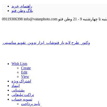
راهنمای خرید
بلاگ وطن فتو
 تا چهارشنبه 9 - 21
وطن فتو
info@vatanphoto.com
09119306398
وکتور
طرح لایه باز فتوشاپ
ابزار تدوین
تقویم مناسبتی
Wish Lists
Create
Edit
View
اشتراک ویژه
اینماد
پشتیبانی
تراکت تبلیغاتی
تسویه حساب
تأیید پرداخت