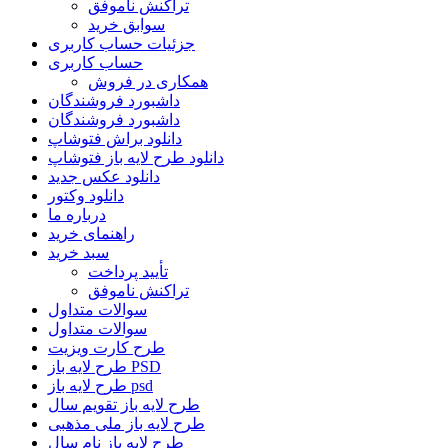
تراکنش ناموفق
سوابق خرید
جزئیات حساب کاربری
حساب کاربری
همکاری در فروش
داشبورد فروشندگان
داشبورد فروشندگان
دانلود براش فتوشاپ
دانلود طرح لایه باز فتوشاپ
دانلود عکس جدید
دانلود وکتور
درباره ما
راهنمای خرید
سبد خرید
تأیید پرداخت
تراکنش ناموفق
سوالات متداول
سوالات متداول
طرح کارت ویزیت
طرح لایه باز PSD
طرح لایه باز psd
طرح لایه باز تقویم سال
طرح لایه باز ملی مذهبی
طرح لایه باز نام سال