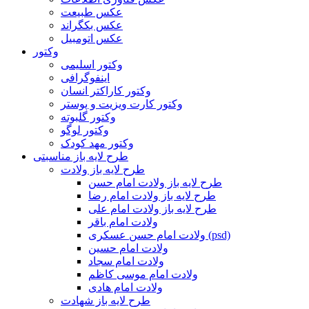
عکس طبیعت
عکس بکگراند
عکس اتومبیل
وکتور
وکتور اسلیمی
اینفوگرافی
وکتور کاراکتر انسان
وکتور کارت ویزیت و پوستر
وکتور گلبوته
وکتور لوگو
وکتور مهد کودک
طرح لایه باز مناسبتی
طرح لایه باز ولادت
طرح لایه باز ولادت امام حسن
طرح لایه باز ولادت امام رضا
طرح لایه باز ولادت امام علی
ولادت امام باقر
ولادت امام حسن عسکری (psd)
ولادت امام حسین
ولادت امام سجاد
ولادت امام موسی کاظم
ولادت امام هادی
طرح لایه باز شهادت