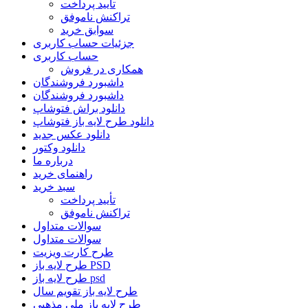
تأیید پرداخت
تراکنش ناموفق
سوابق خرید
جزئیات حساب کاربری
حساب کاربری
همکاری در فروش
داشبورد فروشندگان
داشبورد فروشندگان
دانلود براش فتوشاپ
دانلود طرح لایه باز فتوشاپ
دانلود عکس جدید
دانلود وکتور
درباره ما
راهنمای خرید
سبد خرید
تأیید پرداخت
تراکنش ناموفق
سوالات متداول
سوالات متداول
طرح کارت ویزیت
طرح لایه باز PSD
طرح لایه باز psd
طرح لایه باز تقویم سال
طرح لایه باز ملی مذهبی