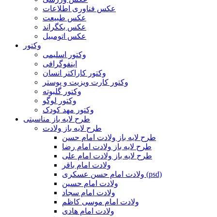
عکس فناوری اطلاعات
عکس طبیعت
عکس بکگراند
عکس اتومبیل
وکتور
وکتور اسلیمی
اینفوگرافی
وکتور کاراکتر انسان
وکتور کارت ویزیت و پوستر
وکتور گلبوته
وکتور لوگو
وکتور مهد کودک
طرح لایه باز مناسبتی
طرح لایه باز ولادت
طرح لایه باز ولادت امام حسن
طرح لایه باز ولادت امام رضا
طرح لایه باز ولادت امام علی
ولادت امام باقر
ولادت امام حسن عسکری (psd)
ولادت امام حسین
ولادت امام سجاد
ولادت امام موسی کاظم
ولادت امام هادی