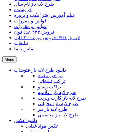
طرح لایه باز نام سال
فروشنده
فیلم آموزش افتر افکت و پروژه
قوانین و مقررات
قوانین و مقررات
فروش ۲۴۳ عدد فون
فروش ویژه ۳۰۰ فایل PSD لایه باز
تبلیغات
تماس با ما
Menu
دانلود طرح لایه باز فتوشاپ
بنر خیر مقدم
تراکت تبلیغاتی
تراکت ریسو
طرح لایه باز اعلامیه
طرح لایه باز کارت ویزیت
طرح لایه باز انتخاباتی
طرح لایه باز بنر
طرح لایه باز مناسبتی
دانلود عکس
عکس مواد غذایی
عکس ورزشی