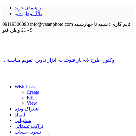
راهنمای خرید
بلاگ وطن فتو
تایم کاری : شنبه تا چهارشنبه
info@vatanphoto.com
09119306398
9 - 21
وطن فتو
وکتور
طرح لایه باز فتوشاپ
ابزار تدوین
تقویم مناسبتی
Wish Lists
Create
Edit
View
اشتراک ویژه
اینماد
پشتیبانی
تراکت تبلیغاتی
تسویه حساب