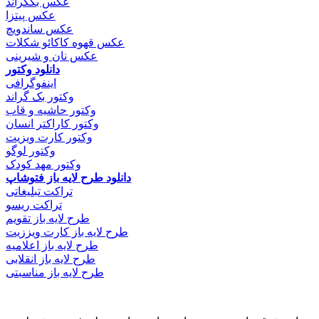
عکس بکگراند
عکس پیتزا
عکس ساندویچ
عکس قهوه کاکائو شکلات
عکس نان و شیرینی
دانلود وکتور
اینفوگرافی
وکتور بک گراند
وکتور حاشیه و قاب
وکتور کاراکتر انسان
وکتور کارت ویزیت
وکتور لوگو
وکتور مهد کودک
دانلود طرح لایه باز فتوشاپ
تراکت تبلیغاتی
تراکت ریسو
طرح لایه باز تقویم
طرح لایه باز کارت ویززیت
طرح لایه باز اعلامیه
طرح لایه باز انقلابی
طرح لایه باز مناسبتی