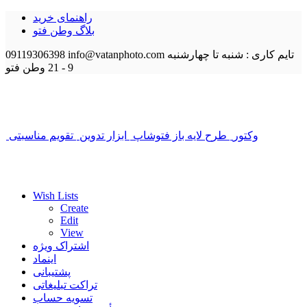
راهنمای خرید
بلاگ وطن فتو
تایم کاری : شنبه تا چهارشنبه
info@vatanphoto.com
09119306398
9 - 21
وطن فتو
وکتور
طرح لایه باز فتوشاپ
ابزار تدوین
تقویم مناسبتی
Wish Lists
Create
Edit
View
اشتراک ویژه
اینماد
پشتیبانی
تراکت تبلیغاتی
تسویه حساب