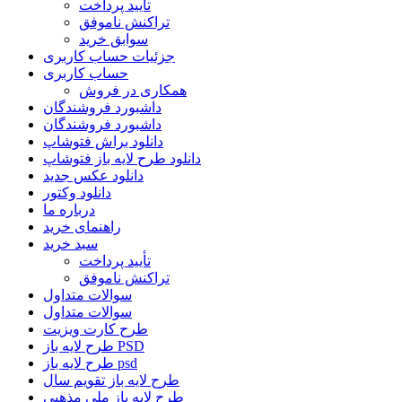
تأیید پرداخت
تراکنش ناموفق
سوابق خرید
جزئیات حساب کاربری
حساب کاربری
همکاری در فروش
داشبورد فروشندگان
داشبورد فروشندگان
دانلود براش فتوشاپ
دانلود طرح لایه باز فتوشاپ
دانلود عکس جدید
دانلود وکتور
درباره ما
راهنمای خرید
سبد خرید
تأیید پرداخت
تراکنش ناموفق
سوالات متداول
سوالات متداول
طرح کارت ویزیت
طرح لایه باز PSD
طرح لایه باز psd
طرح لایه باز تقویم سال
طرح لایه باز ملی مذهبی