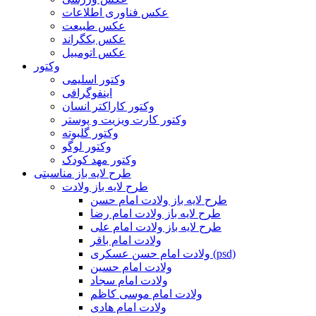
عکس فناوری اطلاعات
عکس طبیعت
عکس بکگراند
عکس اتومبیل
وکتور
وکتور اسلیمی
اینفوگرافی
وکتور کاراکتر انسان
وکتور کارت ویزیت و پوستر
وکتور گلبوته
وکتور لوگو
وکتور مهد کودک
طرح لایه باز مناسبتی
طرح لایه باز ولادت
طرح لایه باز ولادت امام حسن
طرح لایه باز ولادت امام رضا
طرح لایه باز ولادت امام علی
ولادت امام باقر
ولادت امام حسن عسکری (psd)
ولادت امام حسین
ولادت امام سجاد
ولادت امام موسی کاظم
ولادت امام هادی