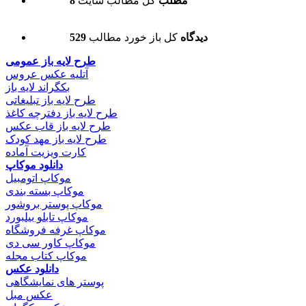
8 مطلب
کل مطالب سایت
529 دیدگاه
کل باز خورد مطالب
طرح لایه باز عمومی
آتلیه عکس عروس
بکگراند لایه باز
طرح لایه باز تبلیغاتی
طرح لایه باز دفترچه کاغذ
طرح لایه باز قاب عکس
طرح لایه باز مهد کودک
کارت ویزیت آماده
دانلود موکاپ
موکاپ اتومبیل
موکاپ بسته بندی
موکاپ پوستر بروشور
موکاپ تابلو بیلبورد
موکاپ غرفه فروشگاه
موکاپ کاور سی دی
موکاپ کتاب مجله
دانلود عکس
پوستر های نمایشگاهی
عکس مبل