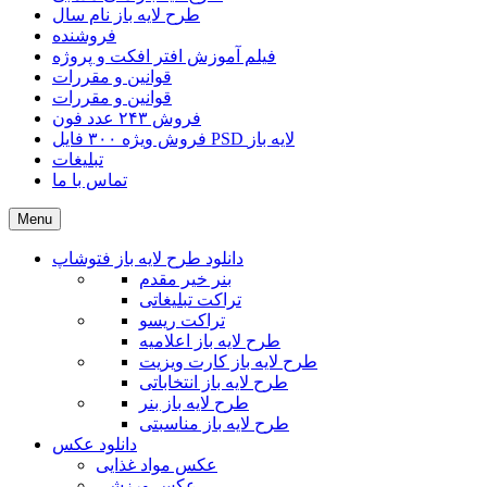
طرح لایه باز نام سال
فروشنده
فیلم آموزش افتر افکت و پروژه
قوانین و مقررات
قوانین و مقررات
فروش ۲۴۳ عدد فون
فروش ویژه ۳۰۰ فایل PSD لایه باز
تبلیغات
تماس با ما
Menu
دانلود طرح لایه باز فتوشاپ
بنر خیر مقدم
تراکت تبلیغاتی
تراکت ریسو
طرح لایه باز اعلامیه
طرح لایه باز کارت ویزیت
طرح لایه باز انتخاباتی
طرح لایه باز بنر
طرح لایه باز مناسبتی
دانلود عکس
عکس مواد غذایی
عکس ورزشی