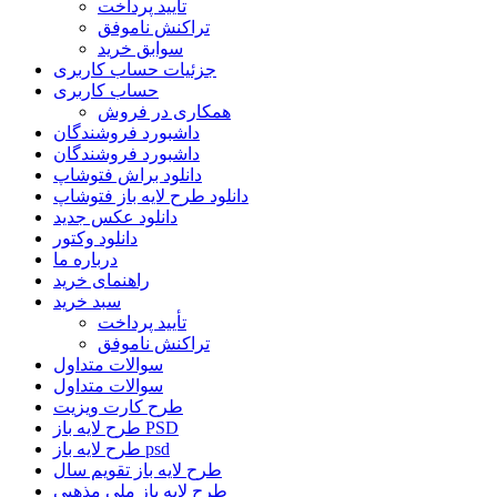
تأیید پرداخت
تراکنش ناموفق
سوابق خرید
جزئیات حساب کاربری
حساب کاربری
همکاری در فروش
داشبورد فروشندگان
داشبورد فروشندگان
دانلود براش فتوشاپ
دانلود طرح لایه باز فتوشاپ
دانلود عکس جدید
دانلود وکتور
درباره ما
راهنمای خرید
سبد خرید
تأیید پرداخت
تراکنش ناموفق
سوالات متداول
سوالات متداول
طرح کارت ویزیت
طرح لایه باز PSD
طرح لایه باز psd
طرح لایه باز تقویم سال
طرح لایه باز ملی مذهبی