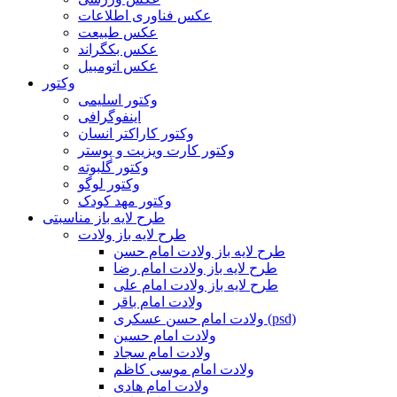
عکس فناوری اطلاعات
عکس طبیعت
عکس بکگراند
عکس اتومبیل
وکتور
وکتور اسلیمی
اینفوگرافی
وکتور کاراکتر انسان
وکتور کارت ویزیت و پوستر
وکتور گلبوته
وکتور لوگو
وکتور مهد کودک
طرح لایه باز مناسبتی
طرح لایه باز ولادت
طرح لایه باز ولادت امام حسن
طرح لایه باز ولادت امام رضا
طرح لایه باز ولادت امام علی
ولادت امام باقر
ولادت امام حسن عسکری (psd)
ولادت امام حسین
ولادت امام سجاد
ولادت امام موسی کاظم
ولادت امام هادی