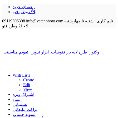
راهنمای خرید
بلاگ وطن فتو
تایم کاری : شنبه تا چهارشنبه
info@vatanphoto.com
09119306398
9 - 21
وطن فتو
وکتور
طرح لایه باز فتوشاپ
ابزار تدوین
تقویم مناسبتی
Wish Lists
Create
Edit
View
اشتراک ویژه
اینماد
پشتیبانی
تراکت تبلیغاتی
تسویه حساب