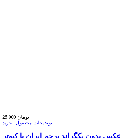
25,000 تومان
توضیحات محصول / خرید
عکس بدون بکگراند پرچم ایران با کبوتر