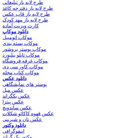
طرح لایه باز تبلیغاتی
طرح لایه باز دفترچه کاغذ
طرح لایه باز قاب عکس
طرح لایه باز مهد کودک
کارت ویزیت آماده
دانلود موکاپ
موکاپ اتومبیل
موکاپ بسته بندی
موکاپ پوستر بروشور
موکاپ تابلو بیلبورد
موکاپ غرفه فروشگاه
موکاپ کاور سی دی
موکاپ کتاب مجله
دانلود عکس
پوستر های نمایشگاهی
عکس مبل
عکس بکگراند
عکس پیتزا
عکس ساندویچ
عکس قهوه کاکائو شکلات
عکس نان و شیرینی
دانلود وکتور
اینفوگرافی
وکتور بک گراند