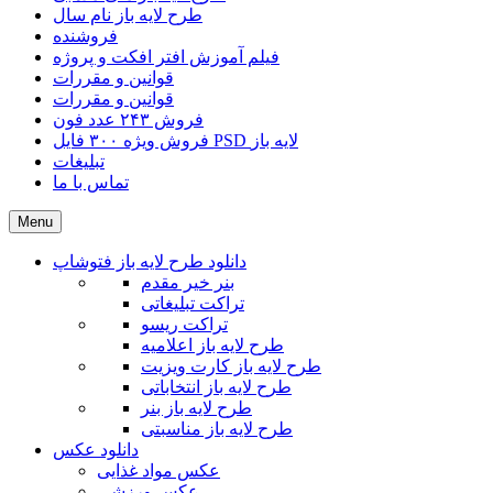
طرح لایه باز نام سال
فروشنده
فیلم آموزش افتر افکت و پروژه
قوانین و مقررات
قوانین و مقررات
فروش ۲۴۳ عدد فون
فروش ویژه ۳۰۰ فایل PSD لایه باز
تبلیغات
تماس با ما
Menu
دانلود طرح لایه باز فتوشاپ
بنر خیر مقدم
تراکت تبلیغاتی
تراکت ریسو
طرح لایه باز اعلامیه
طرح لایه باز کارت ویزیت
طرح لایه باز انتخاباتی
طرح لایه باز بنر
طرح لایه باز مناسبتی
دانلود عکس
عکس مواد غذایی
عکس ورزشی