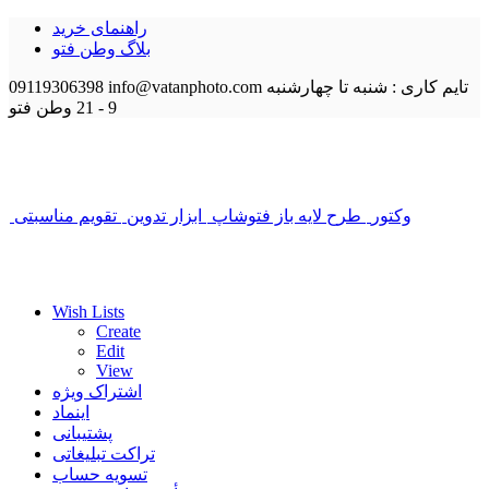
راهنمای خرید
بلاگ وطن فتو
تایم کاری : شنبه تا چهارشنبه
info@vatanphoto.com
09119306398
9 - 21
وطن فتو
وکتور
طرح لایه باز فتوشاپ
ابزار تدوین
تقویم مناسبتی
Wish Lists
Create
Edit
View
اشتراک ویژه
اینماد
پشتیبانی
تراکت تبلیغاتی
تسویه حساب