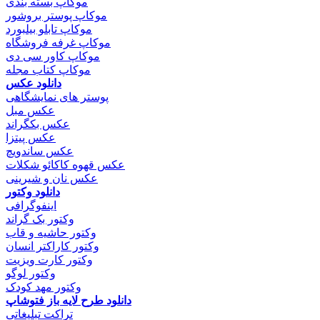
موکاپ بسته بندی
موکاپ پوستر بروشور
موکاپ تابلو بیلبورد
موکاپ غرفه فروشگاه
موکاپ کاور سی دی
موکاپ کتاب مجله
دانلود عکس
پوستر های نمایشگاهی
عکس مبل
عکس بکگراند
عکس پیتزا
عکس ساندویچ
عکس قهوه کاکائو شکلات
عکس نان و شیرینی
دانلود وکتور
اینفوگرافی
وکتور بک گراند
وکتور حاشیه و قاب
وکتور کاراکتر انسان
وکتور کارت ویزیت
وکتور لوگو
وکتور مهد کودک
دانلود طرح لایه باز فتوشاپ
تراکت تبلیغاتی