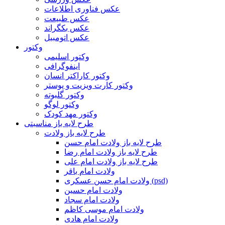
عکس فناوری اطلاعات
عکس طبیعت
عکس بکگراند
عکس اتومبیل
وکتور
وکتور اسلیمی
اینفوگرافی
وکتور کاراکتر انسان
وکتور کارت ویزیت و پوستر
وکتور گلبوته
وکتور لوگو
وکتور مهد کودک
طرح لایه باز مناسبتی
طرح لایه باز ولادت
طرح لایه باز ولادت امام حسن
طرح لایه باز ولادت امام رضا
طرح لایه باز ولادت امام علی
ولادت امام باقر
ولادت امام حسن عسکری (psd)
ولادت امام حسین
ولادت امام سجاد
ولادت امام موسی کاظم
ولادت امام هادی