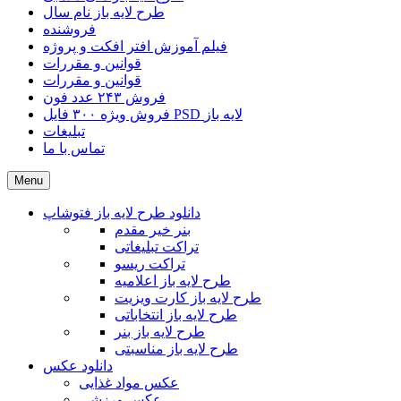
طرح لایه باز نام سال
فروشنده
فیلم آموزش افتر افکت و پروژه
قوانین و مقررات
قوانین و مقررات
فروش ۲۴۳ عدد فون
فروش ویژه ۳۰۰ فایل PSD لایه باز
تبلیغات
تماس با ما
Menu
دانلود طرح لایه باز فتوشاپ
بنر خیر مقدم
تراکت تبلیغاتی
تراکت ریسو
طرح لایه باز اعلامیه
طرح لایه باز کارت ویزیت
طرح لایه باز انتخاباتی
طرح لایه باز بنر
طرح لایه باز مناسبتی
دانلود عکس
عکس مواد غذایی
عکس ورزشی