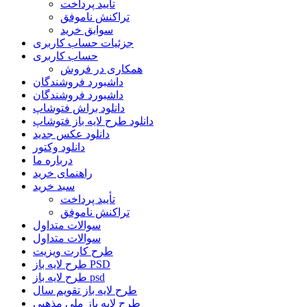
تأیید پرداخت
تراکنش ناموفق
سوابق خرید
جزئیات حساب کاربری
حساب کاربری
همکاری در فروش
داشبورد فروشندگان
داشبورد فروشندگان
دانلود براش فتوشاپ
دانلود طرح لایه باز فتوشاپ
دانلود عکس جدید
دانلود وکتور
درباره ما
راهنمای خرید
سبد خرید
تأیید پرداخت
تراکنش ناموفق
سوالات متداول
سوالات متداول
طرح کارت ویزیت
طرح لایه باز PSD
طرح لایه باز psd
طرح لایه باز تقویم سال
طرح لایه باز ملی مذهبی