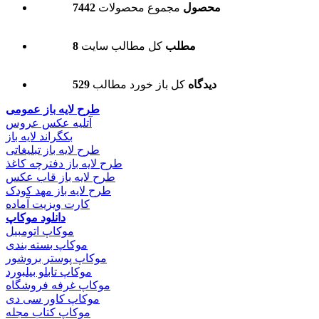
7442 محصول
مجموع محصولات
8 مطلب
کل مطالب سایت
529 دیدگاه
کل باز خورد مطالب
طرح لایه باز عمومی
آتلیه عکس عروس
بکگراند لایه باز
طرح لایه باز تبلیغاتی
طرح لایه باز دفترچه کاغذ
طرح لایه باز قاب عکس
طرح لایه باز مهد کودک
کارت ویزیت آماده
دانلود موکاپ
موکاپ اتومبیل
موکاپ بسته بندی
موکاپ پوستر بروشور
موکاپ تابلو بیلبورد
موکاپ غرفه فروشگاه
موکاپ کاور سی دی
موکاپ کتاب مجله