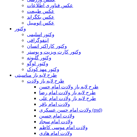
عکس فناوری اطلاعات
عکس طبیعت
عکس بکگراند
عکس اتومبیل
وکتور
وکتور اسلیمی
اینفوگرافی
وکتور کاراکتر انسان
وکتور کارت ویزیت و پوستر
وکتور گلبوته
وکتور لوگو
وکتور مهد کودک
طرح لایه باز مناسبتی
طرح لایه باز ولادت
طرح لایه باز ولادت امام حسن
طرح لایه باز ولادت امام رضا
طرح لایه باز ولادت امام علی
ولادت امام باقر
ولادت امام حسن عسکری (psd)
ولادت امام حسین
ولادت امام سجاد
ولادت امام موسی کاظم
ولادت امام هادی