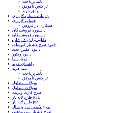
تأیید پرداخت
تراکنش ناموفق
سوابق خرید
جزئیات حساب کاربری
حساب کاربری
همکاری در فروش
داشبورد فروشندگان
داشبورد فروشندگان
دانلود براش فتوشاپ
دانلود طرح لایه باز فتوشاپ
دانلود عکس جدید
دانلود وکتور
درباره ما
راهنمای خرید
سبد خرید
تأیید پرداخت
تراکنش ناموفق
سوالات متداول
سوالات متداول
طرح کارت ویزیت
طرح لایه باز PSD
طرح لایه باز psd
طرح لایه باز تقویم سال
طرح لایه باز ملی مذهبی