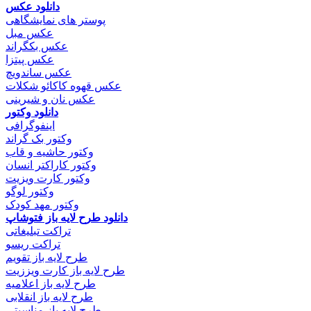
دانلود عکس
پوستر های نمایشگاهی
عکس مبل
عکس بکگراند
عکس پیتزا
عکس ساندویچ
عکس قهوه کاکائو شکلات
عکس نان و شیرینی
دانلود وکتور
اینفوگرافی
وکتور بک گراند
وکتور حاشیه و قاب
وکتور کاراکتر انسان
وکتور کارت ویزیت
وکتور لوگو
وکتور مهد کودک
دانلود طرح لایه باز فتوشاپ
تراکت تبلیغاتی
تراکت ریسو
طرح لایه باز تقویم
طرح لایه باز کارت ویززیت
طرح لایه باز اعلامیه
طرح لایه باز انقلابی
طرح لایه باز مناسبتی