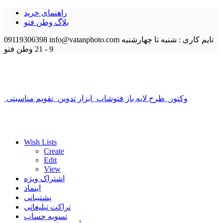
راهنمای خرید
بلاگ وطن فتو
تایم کاری : شنبه تا چهارشنبه
info@vatanphoto.com
09119306398
9 - 21
وطن فتو
وکتور
طرح لایه باز فتوشاپ
ابزار تدوین
تقویم مناسبتی
Wish Lists
Create
Edit
View
اشتراک ویژه
اینماد
پشتیبانی
تراکت تبلیغاتی
تسویه حساب