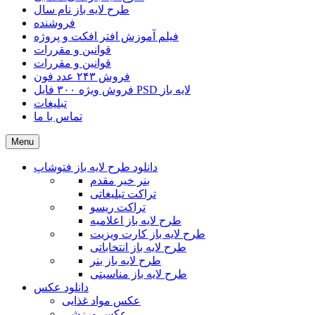
طرح لایه باز نام سال
فروشنده
فیلم آموزش افتر افکت و پروژه
قوانین و مقررات
قوانین و مقررات
فروش ۲۴۳ عدد فون
فروش ویژه ۳۰۰ فایل PSD لایه باز
تبلیغات
تماس با ما
Menu
دانلود طرح لایه باز فتوشاپ
بنر خیر مقدم
تراکت تبلیغاتی
تراکت ریسو
طرح لایه باز اعلامیه
طرح لایه باز کارت ویزیت
طرح لایه باز انتخاباتی
طرح لایه باز بنر
طرح لایه باز مناسبتی
دانلود عکس
عکس مواد غذایی
عکس ورزشی