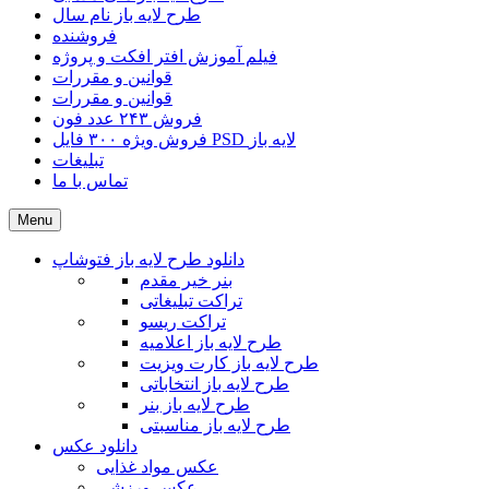
طرح لایه باز نام سال
فروشنده
فیلم آموزش افتر افکت و پروژه
قوانین و مقررات
قوانین و مقررات
فروش ۲۴۳ عدد فون
فروش ویژه ۳۰۰ فایل PSD لایه باز
تبلیغات
تماس با ما
Menu
دانلود طرح لایه باز فتوشاپ
بنر خیر مقدم
تراکت تبلیغاتی
تراکت ریسو
طرح لایه باز اعلامیه
طرح لایه باز کارت ویزیت
طرح لایه باز انتخاباتی
طرح لایه باز بنر
طرح لایه باز مناسبتی
دانلود عکس
عکس مواد غذایی
عکس ورزشی