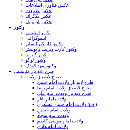
عکس فناوری اطلاعات
عکس طبیعت
عکس بکگراند
عکس اتومبیل
وکتور
وکتور اسلیمی
اینفوگرافی
وکتور کاراکتر انسان
وکتور کارت ویزیت و پوستر
وکتور گلبوته
وکتور لوگو
وکتور مهد کودک
طرح لایه باز مناسبتی
طرح لایه باز ولادت
طرح لایه باز ولادت امام حسن
طرح لایه باز ولادت امام رضا
طرح لایه باز ولادت امام علی
ولادت امام باقر
ولادت امام حسن عسکری (psd)
ولادت امام حسین
ولادت امام سجاد
ولادت امام موسی کاظم
ولادت امام هادی