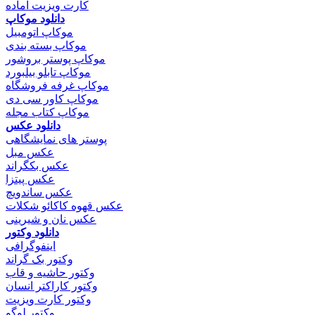
کارت ویزیت آماده
دانلود موکاپ
موکاپ اتومبیل
موکاپ بسته بندی
موکاپ پوستر بروشور
موکاپ تابلو بیلبورد
موکاپ غرفه فروشگاه
موکاپ کاور سی دی
موکاپ کتاب مجله
دانلود عکس
پوستر های نمایشگاهی
عکس مبل
عکس بکگراند
عکس پیتزا
عکس ساندویچ
عکس قهوه کاکائو شکلات
عکس نان و شیرینی
دانلود وکتور
اینفوگرافی
وکتور بک گراند
وکتور حاشیه و قاب
وکتور کاراکتر انسان
وکتور کارت ویزیت
وکتور لوگو