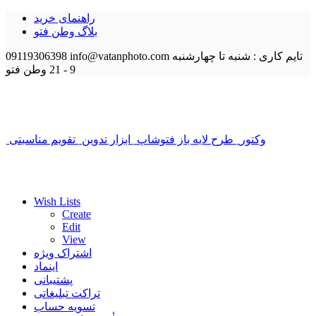
راهنمای خرید
بلاگ وطن فتو
تایم کاری : شنبه تا چهارشنبه
info@vatanphoto.com
09119306398
9 - 21
وطن فتو
وکتور
طرح لایه باز فتوشاپ
ابزار تدوین
تقویم مناسبتی
Wish Lists
Create
Edit
View
اشتراک ویژه
اینماد
پشتیبانی
تراکت تبلیغاتی
تسویه حساب