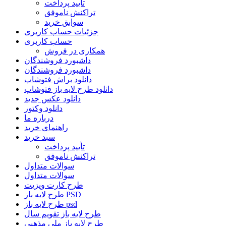
تأیید پرداخت
تراکنش ناموفق
سوابق خرید
جزئیات حساب کاربری
حساب کاربری
همکاری در فروش
داشبورد فروشندگان
داشبورد فروشندگان
دانلود براش فتوشاپ
دانلود طرح لایه باز فتوشاپ
دانلود عکس جدید
دانلود وکتور
درباره ما
راهنمای خرید
سبد خرید
تأیید پرداخت
تراکنش ناموفق
سوالات متداول
سوالات متداول
طرح کارت ویزیت
طرح لایه باز PSD
طرح لایه باز psd
طرح لایه باز تقویم سال
طرح لایه باز ملی مذهبی