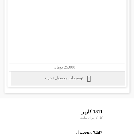
25,000 تومان
توضیحات محصول / خرید
1811 کاربر
کل کاربران سایت
7442 محصول