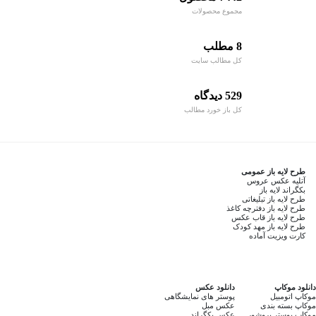
مجموع محصولات
8 مطلب
کل مطالب سایت
529 دیدگاه
کل باز خورد مطالب
طرح لایه باز عمومی
آتلیه عکس عروس
بکگراند لایه باز
طرح لایه باز تبلیغاتی
طرح لایه باز دفترچه کاغذ
طرح لایه باز قاب عکس
طرح لایه باز مهد کودک
کارت ویزیت آماده
دانلود موکاپ
دانلود عکس
موکاپ اتومبیل
پوستر های نمایشگاهی
موکاپ بسته بندی
عکس مبل
موکاپ پوستر بروشور
عکس بکگراند