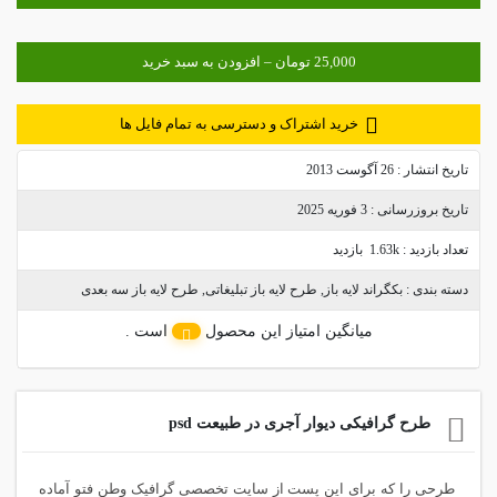
خرید اشتراک و دسترسی به تمام فایل ها
تاریخ انتشار :
26 آگوست 2013
تاریخ بروزرسانی :
3 فوریه 2025
تعداد بازدید :
1.63k بازدید
دسته بندی :
بکگراند لایه باز
,
طرح لایه باز تبلیغاتی
,
طرح لایه باز سه بعدی
میانگین امتیاز این محصول
است .
طرح گرافیکی دیوار آجری در طبیعت psd
طرحی را که برای این پست از سایت تخصصی گرافیک وطن فتو آماده