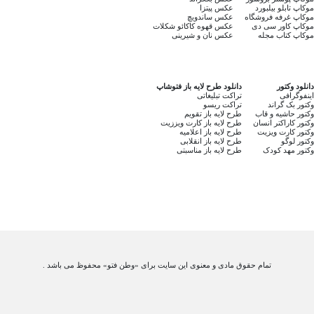
موکاپ تابلو بیلبورد
عکس پیتزا
موکاپ غرفه فروشگاه
عکس ساندویچ
موکاپ کاور سی دی
عکس قهوه کاکائو شکلات
موکاپ کتاب مجله
عکس نان و شیرینی
دانلود وکتور
دانلود طرح لایه باز فتوشاپ
اینفوگرافی
تراکت تبلیغاتی
وکتور بک گراند
تراکت ریسو
وکتور حاشیه و قاب
طرح لایه باز تقویم
وکتور کاراکتر انسان
طرح لایه باز کارت ویززیت
وکتور کارت ویزیت
طرح لایه باز اعلامیه
وکتور لوگو
طرح لایه باز انقلابی
وکتور مهد کودک
طرح لایه باز مناسبتی
تمام حقوق مادی و معنوی این سایت برای «وطن فتو» محفوظ می باشد .