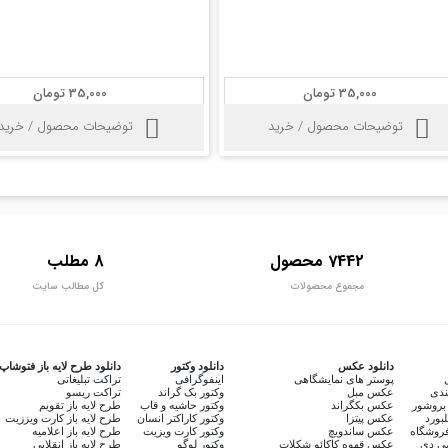
35,000 تومان
35,000 تومان
توضیحات محصول / خرید
توضیحات محصول / خرید
7442 محصول
8 مطلب
مجموع محصولات
کل مطالب سایت
دانلود عکس
دانلود وکتور
دانلود طرح لایه باز فتوشاپ
پوستر های نمایشگاهی
اینفوگرافی
تراکت تبلیغاتی
ندی
عکس مبل
وکتور بک گراند
تراکت ریسو
بروشور
عکس بکگراند
وکتور حاشیه و قاب
طرح لایه باز تقویم
لبورد
عکس پیتزا
وکتور کاراکتر انسان
طرح لایه باز کارت ویززیت
روشگاه
عکس ساندویچ
وکتور کارت ویزیت
طرح لایه باز اعلامیه
سی دی
عکس قهوه کاکائو شکلات
وکتور لوگو
طرح لایه باز انقلابی