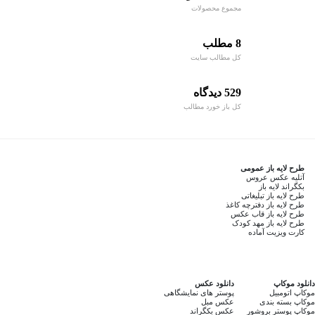
مجموع محصولات
8 مطلب
کل مطالب سایت
529 دیدگاه
کل باز خورد مطالب
طرح لایه باز عمومی
آتلیه عکس عروس
بکگراند لایه باز
طرح لایه باز تبلیغاتی
طرح لایه باز دفترچه کاغذ
طرح لایه باز قاب عکس
طرح لایه باز مهد کودک
کارت ویزیت آماده
دانلود موکاپ
دانلود عکس
موکاپ اتومبیل
پوستر های نمایشگاهی
موکاپ بسته بندی
عکس مبل
موکاپ پوستر بروشور
عکس بکگراند