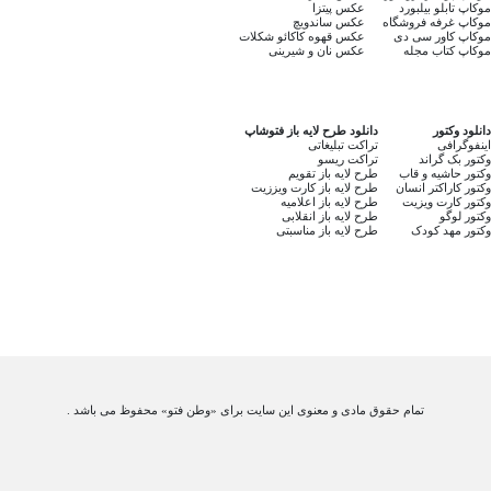
موکاپ تابلو بیلبورد
عکس پیتزا
موکاپ غرفه فروشگاه
عکس ساندویچ
موکاپ کاور سی دی
عکس قهوه کاکائو شکلات
موکاپ کتاب مجله
عکس نان و شیرینی
دانلود وکتور
دانلود طرح لایه باز فتوشاپ
اینفوگرافی
تراکت تبلیغاتی
وکتور بک گراند
تراکت ریسو
وکتور حاشیه و قاب
طرح لایه باز تقویم
وکتور کاراکتر انسان
طرح لایه باز کارت ویززیت
وکتور کارت ویزیت
طرح لایه باز اعلامیه
وکتور لوگو
طرح لایه باز انقلابی
وکتور مهد کودک
طرح لایه باز مناسبتی
تمام حقوق مادی و معنوی این سایت برای «وطن فتو» محفوظ می باشد .