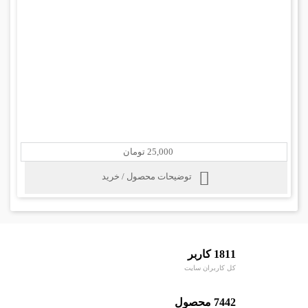
25,000 تومان
توضیحات محصول / خرید
1811 کاربر
کل کاربران سایت
7442 محصول