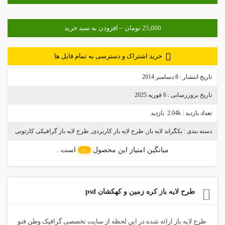
خرید اشتراک و دسترسی به تمام فایل ها
تاریخ انتشار :
8 دسامبر 2014
تاریخ بروزرسانی :
6 فوریه 2025
تعداد بازدید :
2.04k بازدید
دسته بندی :
بکگراند لایه باز
,
طرح لایه باز کاربردی
,
طرح لایه باز گرافیکی کارتونی
میانگین امتیاز این محصول
است .
طرح لایه باز کره زمین و کهکشان psd
طرح لایه باز ارائه شده در این لحظه از سایت تخصصی گرافیک وطن فتو