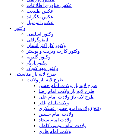
عکس فناوری اطلاعات
عکس طبیعت
عکس بکگراند
عکس اتومبیل
وکتور
وکتور اسلیمی
اینفوگرافی
وکتور کاراکتر انسان
وکتور کارت ویزیت و پوستر
وکتور گلبوته
وکتور لوگو
وکتور مهد کودک
طرح لایه باز مناسبتی
طرح لایه باز ولادت
طرح لایه باز ولادت امام حسن
طرح لایه باز ولادت امام رضا
طرح لایه باز ولادت امام علی
ولادت امام باقر
ولادت امام حسن عسکری (psd)
ولادت امام حسین
ولادت امام سجاد
ولادت امام موسی کاظم
ولادت امام هادی