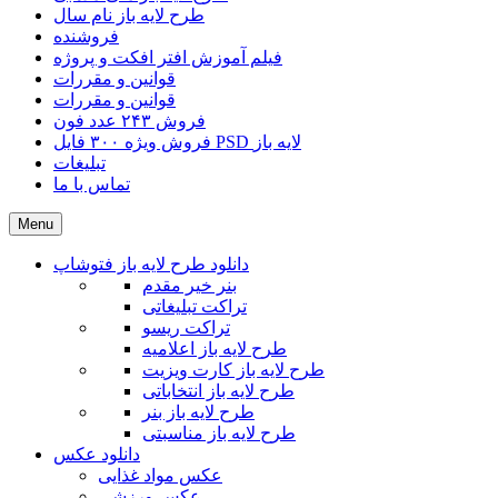
طرح لایه باز نام سال
فروشنده
فیلم آموزش افتر افکت و پروژه
قوانین و مقررات
قوانین و مقررات
فروش ۲۴۳ عدد فون
فروش ویژه ۳۰۰ فایل PSD لایه باز
تبلیغات
تماس با ما
Menu
دانلود طرح لایه باز فتوشاپ
بنر خیر مقدم
تراکت تبلیغاتی
تراکت ریسو
طرح لایه باز اعلامیه
طرح لایه باز کارت ویزیت
طرح لایه باز انتخاباتی
طرح لایه باز بنر
طرح لایه باز مناسبتی
دانلود عکس
عکس مواد غذایی
عکس ورزشی