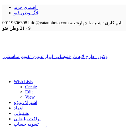
راهنمای خرید
بلاگ وطن فتو
تایم کاری : شنبه تا چهارشنبه
info@vatanphoto.com
09119306398
9 - 21
وطن فتو
وکتور
طرح لایه باز فتوشاپ
ابزار تدوین
تقویم مناسبتی
Wish Lists
Create
Edit
View
اشتراک ویژه
اینماد
پشتیبانی
تراکت تبلیغاتی
تسویه حساب