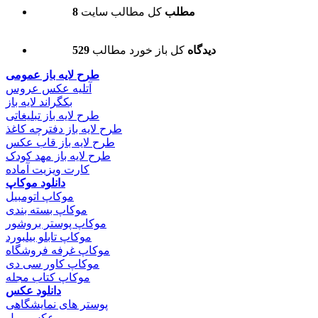
8 مطلب
کل مطالب سایت
529 دیدگاه
کل باز خورد مطالب
طرح لایه باز عمومی
آتلیه عکس عروس
بکگراند لایه باز
طرح لایه باز تبلیغاتی
طرح لایه باز دفترچه کاغذ
طرح لایه باز قاب عکس
طرح لایه باز مهد کودک
کارت ویزیت آماده
دانلود موکاپ
موکاپ اتومبیل
موکاپ بسته بندی
موکاپ پوستر بروشور
موکاپ تابلو بیلبورد
موکاپ غرفه فروشگاه
موکاپ کاور سی دی
موکاپ کتاب مجله
دانلود عکس
پوستر های نمایشگاهی
عکس مبل