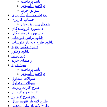
تأیید پرداخت
تراکنش ناموفق
سوابق خرید
جزئیات حساب کاربری
حساب کاربری
همکاری در فروش
داشبورد فروشندگان
داشبورد فروشندگان
دانلود براش فتوشاپ
دانلود طرح لایه باز فتوشاپ
دانلود عکس جدید
دانلود وکتور
درباره ما
راهنمای خرید
سبد خرید
تأیید پرداخت
تراکنش ناموفق
سوالات متداول
سوالات متداول
طرح کارت ویزیت
طرح لایه باز PSD
طرح لایه باز psd
طرح لایه باز تقویم سال
طرح لایه باز ملی مذهبی