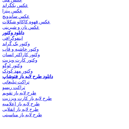
عکس بکگراند
عکس پیتزا
عکس ساندویچ
عکس قهوه کاکائو شکلات
عکس نان و شیرینی
دانلود وکتور
اینفوگرافی
وکتور بک گراند
وکتور حاشیه و قاب
وکتور کاراکتر انسان
وکتور کارت ویزیت
وکتور لوگو
وکتور مهد کودک
دانلود طرح لایه باز فتوشاپ
تراکت تبلیغاتی
تراکت ریسو
طرح لایه باز تقویم
طرح لایه باز کارت ویززیت
طرح لایه باز اعلامیه
طرح لایه باز انقلابی
طرح لایه باز مناسبتی