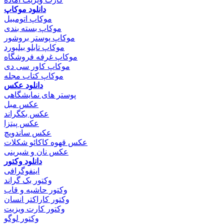
دانلود موکاپ
موکاپ اتومبیل
موکاپ بسته بندی
موکاپ پوستر بروشور
موکاپ تابلو بیلبورد
موکاپ غرفه فروشگاه
موکاپ کاور سی دی
موکاپ کتاب مجله
دانلود عکس
پوستر های نمایشگاهی
عکس مبل
عکس بکگراند
عکس پیتزا
عکس ساندویچ
عکس قهوه کاکائو شکلات
عکس نان و شیرینی
دانلود وکتور
اینفوگرافی
وکتور بک گراند
وکتور حاشیه و قاب
وکتور کاراکتر انسان
وکتور کارت ویزیت
وکتور لوگو