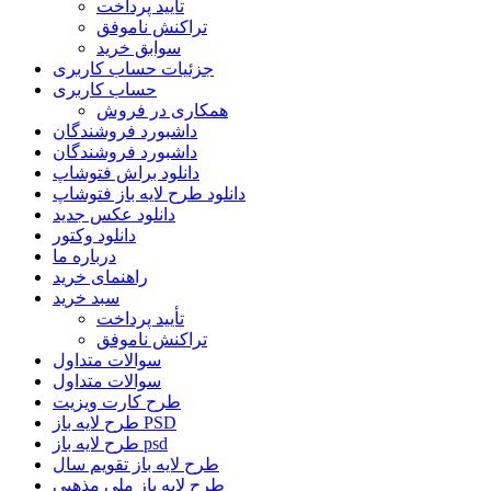
تأیید پرداخت
تراکنش ناموفق
سوابق خرید
جزئیات حساب کاربری
حساب کاربری
همکاری در فروش
داشبورد فروشندگان
داشبورد فروشندگان
دانلود براش فتوشاپ
دانلود طرح لایه باز فتوشاپ
دانلود عکس جدید
دانلود وکتور
درباره ما
راهنمای خرید
سبد خرید
تأیید پرداخت
تراکنش ناموفق
سوالات متداول
سوالات متداول
طرح کارت ویزیت
طرح لایه باز PSD
طرح لایه باز psd
طرح لایه باز تقویم سال
طرح لایه باز ملی مذهبی