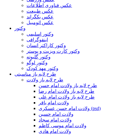
عکس فناوری اطلاعات
عکس طبیعت
عکس بکگراند
عکس اتومبیل
وکتور
وکتور اسلیمی
اینفوگرافی
وکتور کاراکتر انسان
وکتور کارت ویزیت و پوستر
وکتور گلبوته
وکتور لوگو
وکتور مهد کودک
طرح لایه باز مناسبتی
طرح لایه باز ولادت
طرح لایه باز ولادت امام حسن
طرح لایه باز ولادت امام رضا
طرح لایه باز ولادت امام علی
ولادت امام باقر
ولادت امام حسن عسکری (psd)
ولادت امام حسین
ولادت امام سجاد
ولادت امام موسی کاظم
ولادت امام هادی