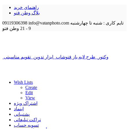
راهنمای خرید
بلاگ وطن فتو
تایم کاری : شنبه تا چهارشنبه
info@vatanphoto.com
09119306398
9 - 21
وطن فتو
وکتور
طرح لایه باز فتوشاپ
ابزار تدوین
تقویم مناسبتی
Wish Lists
Create
Edit
View
اشتراک ویژه
اینماد
پشتیبانی
تراکت تبلیغاتی
تسویه حساب