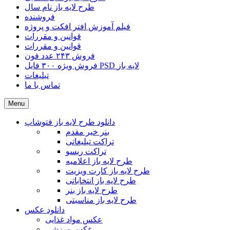
طرح لایه باز نام سال
فروشنده
فیلم آموزش افتر افکت و پروژه
قوانین و مقررات
قوانین و مقررات
فروش ۲۴۳ عدد فون
فروش ویژه ۳۰۰ فایل PSD لایه باز
تبلیغات
تماس با ما
Menu
دانلود طرح لایه باز فتوشاپ
بنر خیر مقدم
تراکت تبلیغاتی
تراکت ریسو
طرح لایه باز اعلامیه
طرح لایه باز کارت ویزیت
طرح لایه باز انتخاباتی
طرح لایه باز بنر
طرح لایه باز مناسبتی
دانلود عکس
عکس مواد غذایی
عکس ورزشی