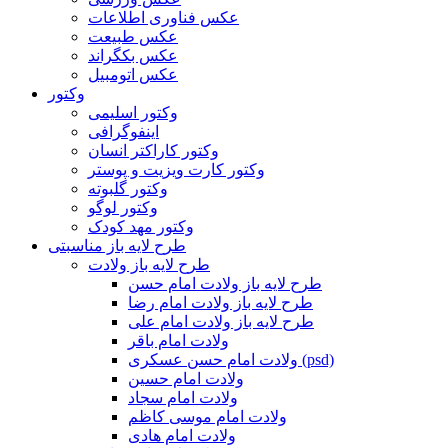
عکس فناوری اطلاعات
عکس طبیعت
عکس بکگراند
عکس اتومبیل
وکتور
وکتور اسلیمی
اینفوگرافی
وکتور کاراکتر انسان
وکتور کارت ویزیت و پوستر
وکتور گلبوته
وکتور لوگو
وکتور مهد کودک
طرح لایه باز مناسبتی
طرح لایه باز ولادت
طرح لایه باز ولادت امام حسن
طرح لایه باز ولادت امام رضا
طرح لایه باز ولادت امام علی
ولادت امام باقر
ولادت امام حسن عسکری (psd)
ولادت امام حسین
ولادت امام سجاد
ولادت امام موسی کاظم
ولادت امام هادی