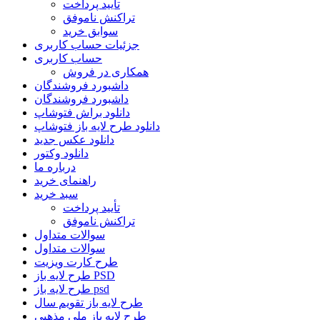
تأیید پرداخت
تراکنش ناموفق
سوابق خرید
جزئیات حساب کاربری
حساب کاربری
همکاری در فروش
داشبورد فروشندگان
داشبورد فروشندگان
دانلود براش فتوشاپ
دانلود طرح لایه باز فتوشاپ
دانلود عکس جدید
دانلود وکتور
درباره ما
راهنمای خرید
سبد خرید
تأیید پرداخت
تراکنش ناموفق
سوالات متداول
سوالات متداول
طرح کارت ویزیت
طرح لایه باز PSD
طرح لایه باز psd
طرح لایه باز تقویم سال
طرح لایه باز ملی مذهبی