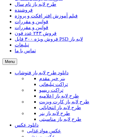
طرح لایه باز نام سال
فروشنده
فیلم آموزش افتر افکت و پروژه
قوانین و مقررات
قوانین و مقررات
فروش ۲۴۳ عدد فون
فروش ویژه ۳۰۰ فایل PSD لایه باز
تبلیغات
تماس با ما
Menu
دانلود طرح لایه باز فتوشاپ
بنر خیر مقدم
تراکت تبلیغاتی
تراکت ریسو
طرح لایه باز اعلامیه
طرح لایه باز کارت ویزیت
طرح لایه باز انتخاباتی
طرح لایه باز بنر
طرح لایه باز مناسبتی
دانلود عکس
عکس مواد غذایی
عکس ورزشی