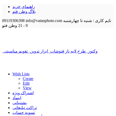
راهنمای خرید
بلاگ وطن فتو
تایم کاری : شنبه تا چهارشنبه
info@vatanphoto.com
09119306398
9 - 21
وطن فتو
وکتور
طرح لایه باز فتوشاپ
ابزار تدوین
تقویم مناسبتی
Wish Lists
Create
Edit
View
اشتراک ویژه
اینماد
پشتیبانی
تراکت تبلیغاتی
تسویه حساب