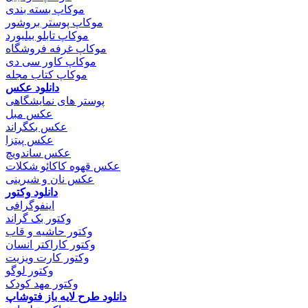
موکاپ بسته بندی
موکاپ پوستر بروشور
موکاپ تابلو بیلبورد
موکاپ غرفه فروشگاه
موکاپ کاور سی دی
موکاپ کتاب مجله
دانلود عکس
پوستر های نمایشگاهی
عکس مبل
عکس بکگراند
عکس پیتزا
عکس ساندویچ
عکس قهوه کاکائو شکلات
عکس نان و شیرینی
دانلود وکتور
اینفوگرافی
وکتور بک گراند
وکتور حاشیه و قاب
وکتور کاراکتر انسان
وکتور کارت ویزیت
وکتور لوگو
وکتور مهد کودک
دانلود طرح لایه باز فتوشاپ