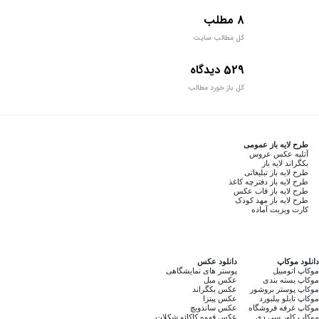
8 مطلب
کل مطالب سایت
529 دیدگاه
کل باز خورد مطالب
طرح لایه باز عمومی
آتلیه عکس عروس
بکگراند لایه باز
طرح لایه باز تبلیغاتی
طرح لایه باز دفترچه کاغذ
طرح لایه باز قاب عکس
طرح لایه باز مهد کودک
کارت ویزیت آماده
دانلود موکاپ
دانلود عکس
موکاپ اتومبیل
پوستر های نمایشگاهی
موکاپ بسته بندی
عکس مبل
موکاپ پوستر بروشور
عکس بکگراند
موکاپ تابلو بیلبورد
عکس پیتزا
موکاپ غرفه فروشگاه
عکس ساندویچ
موکاپ کاور سی دی
عکس قهوه کاکائو شکلات