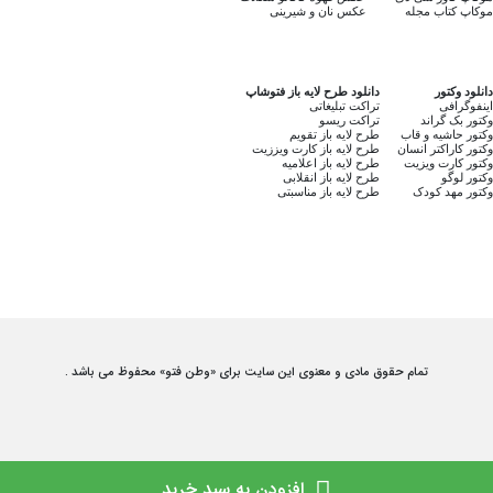
موکاپ کتاب مجله
عکس نان و شیرینی
دانلود وکتور
دانلود طرح لایه باز فتوشاپ
اینفوگرافی
تراکت تبلیغاتی
وکتور بک گراند
تراکت ریسو
وکتور حاشیه و قاب
طرح لایه باز تقویم
وکتور کاراکتر انسان
طرح لایه باز کارت ویززیت
وکتور کارت ویزیت
طرح لایه باز اعلامیه
وکتور لوگو
طرح لایه باز انقلابی
وکتور مهد کودک
طرح لایه باز مناسبتی
تمام حقوق مادی و معنوی این سایت برای «وطن فتو» محفوظ می باشد .
افزودن به سبد خرید