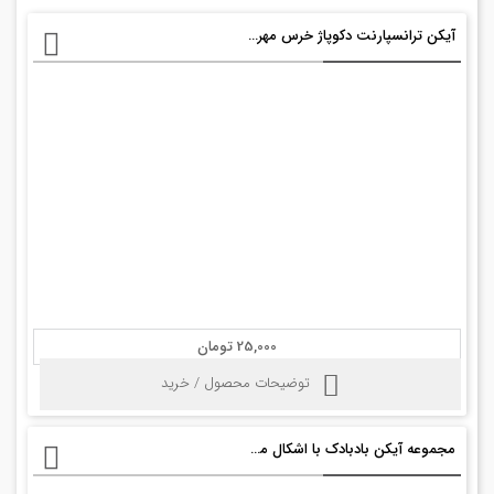
آیکن ترانسپارنت دکوپاژ خرس مهربون psd
25,000 تومان
توضیحات محصول / خرید
مجموعه آیکن بادبادک با اشکال مختلف psd