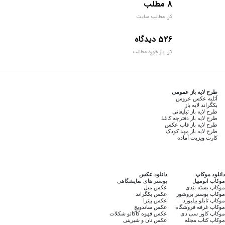
8 مطلب
کل مطالب سایت
526 دیدگاه
کل باز خورد مطالب
طرح لایه باز عمومی
آتلیه عکس عروس
بکگراند لایه باز
طرح لایه باز تبلیغاتی
طرح لایه باز دفترچه کاغذ
طرح لایه باز قاب عکس
طرح لایه باز مهد کودک
کارت ویزیت آماده
دانلود موکاپ
دانلود عکس
موکاپ اتومبیل
پوستر های نمایشگاهی
موکاپ بسته بندی
عکس مبل
موکاپ پوستر بروشور
عکس بکگراند
موکاپ تابلو بیلبورد
عکس پیتزا
موکاپ غرفه فروشگاه
عکس ساندویچ
موکاپ کاور سی دی
عکس قهوه کاکائو شکلات
موکاپ کتاب مجله
عکس نان و شیرینی