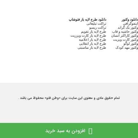
دانلود وکتور
دانلود طرح لایه باز فتوشاپ
اینفوگرافی
تراکت تبلیغاتی
وکتور بک گراند
تراکت ریسو
وکتور حاشیه و قاب
طرح لایه باز تقویم
وکتور کاراکتر انسان
طرح لایه باز کارت ویززیت
وکتور کارت ویزیت
طرح لایه باز اعلامیه
وکتور لوگو
طرح لایه باز انقلابی
وکتور مهد کودک
طرح لایه باز مناسبتی
تمام حقوق مادی و معنوی این سایت برای «وطن فتو» محفوظ می باشد .
افزودن به سبد خرید