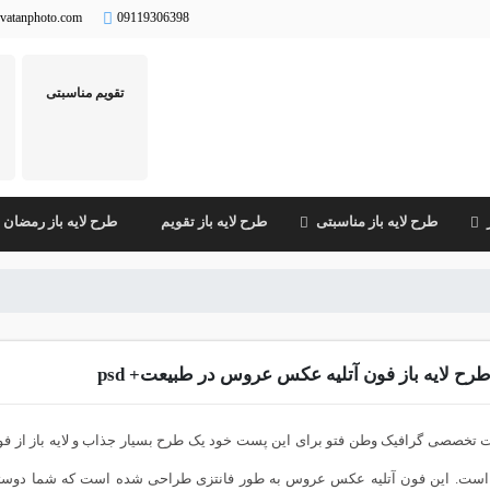
vatanphoto.com
09119306398
تقویم مناسبتی
طرح لایه باز مناسبتی
طرح لایه باز تقویم
طرح لایه باز رمضان
رح لایه باز فون آتلیه عکس عروس در طبیعت+ psd
تخصصی گرافیک وطن فتو برای این پست خود یک طرح بسیار جذاب و لایه باز از فون
است. این فون آتلیه عکس عروس به طور فانتزی طراحی شده است که شما دوستان م