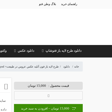
راهنمای خرید
بلاگ وطن فتو
دانلود طرح لایه باز فتوشاپ
دانلود عکس
وکتور
خانه
/
دانلود
/
طرح لایه باز فون آتلیه عکس عروس در طبیعت+ psd
ط
قیمت محصول :
15,000 تومان
سایت 
15,000 تومان – افزودن به سبد خرید
داده 