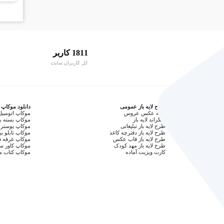
1811 کاربر
کل کاربران سایت
طرح لایه باز عمومی
دانلود موکاپ
آتلیه عکس عروس
موکاپ اتومبیل
بکگراند لایه باز
موکاپ بسته ب
طرح لایه باز تبلیغاتی
موکاپ پوستر 
طرح لایه باز دفترچه کاغذ
موکاپ تابلو بی
طرح لایه باز قاب عکس
موکاپ غرفه ف
طرح لایه باز مهد کودک
موکاپ کاور 
کارت ویزیت آماده
موکاپ کتاب م