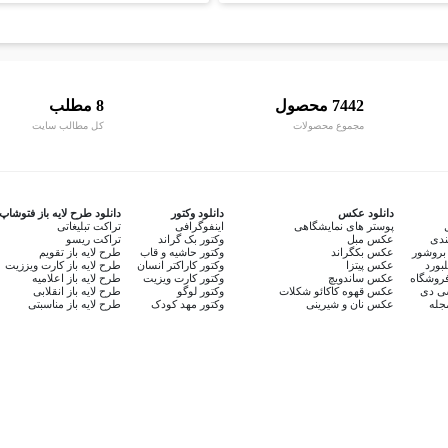
7442 محصول
8 مطلب
مجموع محصولات
کل مطالب سایت
دانلود عکس
دانلود وکتور
دانلود طرح لایه باز فتوشاپ
پوستر های نمایشگاهی
اینفوگرافی
تراکت تبلیغاتی
ندی
عکس مبل
وکتور بک گراند
تراکت ریسو
بروشور
عکس بکگراند
وکتور حاشیه و قاب
طرح لایه باز تقویم
لبورد
عکس پیتزا
وکتور کاراکتر انسان
طرح لایه باز کارت ویززیت
روشگاه
عکس ساندویچ
وکتور کارت ویزیت
طرح لایه باز اعلامیه
سی دی
عکس قهوه کاکائو شکلات
وکتور لوگو
طرح لایه باز انقلابی
جله
عکس نان و شیرینی
وکتور مهد کودک
طرح لایه باز مناسبتی