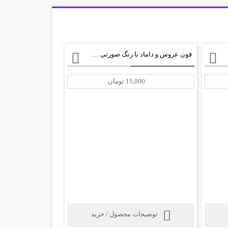
فون عروس و داماد با رنگ صورتی +PSD
15,000 تومان
توضیحات محصول / خرید