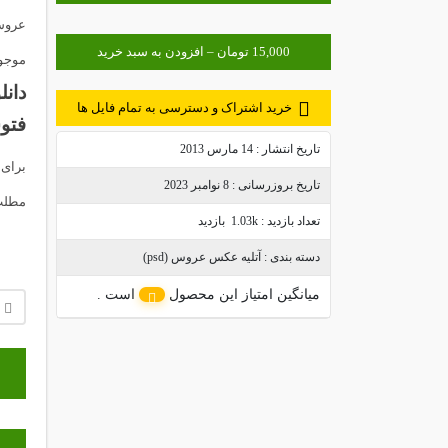
موجود در 
خرید اشتراک و دسترسی به تمام فایل ها
فتو
تاریخ انتشار :
14 مارس 2013
تاریخ بروزرسانی :
8 نوامبر 2023
مطلب 
تعداد بازدید :
1.03k بازدید
دسته بندی :
آتلیه عکس عروس (psd)
میانگین امتیاز این محصول
است .