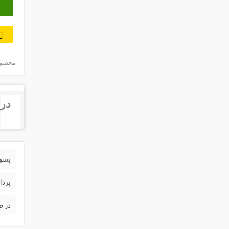
محصول 
درب
پسورد 
پردا
در ص