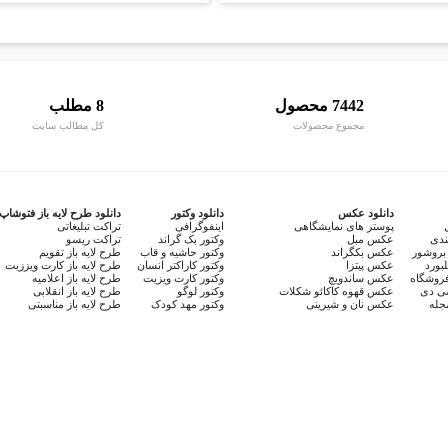
7442 محصول
8 مطلب
مجموع محصولات
کل مطالب سایت
دانلود عکس
دانلود وکتور
دانلود طرح لایه باز فتوشاپ
پوستر های نمایشگاهی
اینفوگرافی
تراکت تبلیغاتی
ندی
عکس مبل
وکتور بک گراند
تراکت ریسو
بروشور
عکس بکگراند
وکتور حاشیه و قاب
طرح لایه باز تقویم
لبورد
عکس پیتزا
وکتور کاراکتر انسان
طرح لایه باز کارت ویززیت
روشگاه
عکس ساندویچ
وکتور کارت ویزیت
طرح لایه باز اعلامیه
سی دی
عکس قهوه کاکائو شکلات
وکتور لوگو
طرح لایه باز انقلابی
جله
عکس نان و شیرینی
وکتور مهد کودک
طرح لایه باز مناسبتی