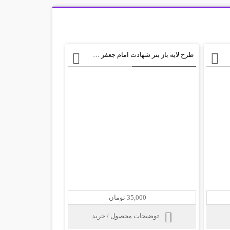
طرح لایه باز بنر شهادت امام جعفر صادق psd
35,000 تومان
توضیحات محصول / خرید