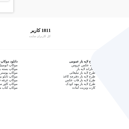
1811 کاربر
کل کاربران سایت
طرح لایه باز عمومی
دانلود موکاپ
آتلیه عکس عروس
موکاپ اتومبیل
بکگراند لایه باز
موکاپ بسته ب
طرح لایه باز تبلیغاتی
موکاپ پوستر 
طرح لایه باز دفترچه کاغذ
موکاپ تابلو بی
طرح لایه باز قاب عکس
موکاپ غرفه ف
طرح لایه باز مهد کودک
موکاپ کاور 
کارت ویزیت آماده
موکاپ کتاب م