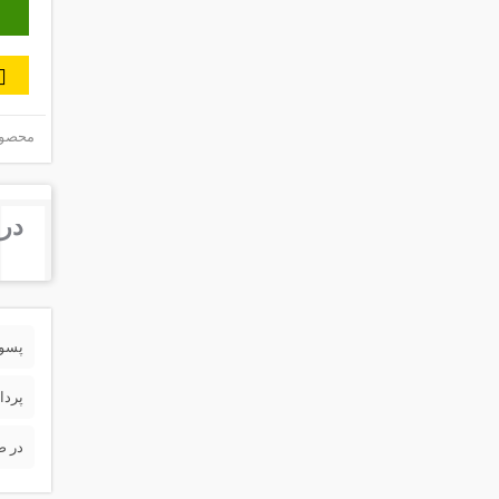
محصول 
درب
پسورد 
پردا
در ص