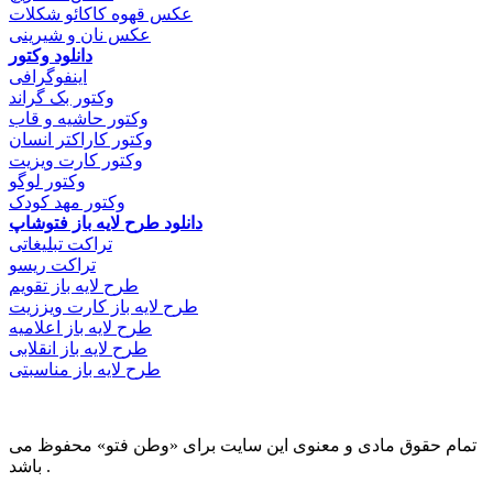
عکس قهوه کاکائو شکلات
عکس نان و شیرینی
دانلود وکتور
اینفوگرافی
وکتور بک گراند
وکتور حاشیه و قاب
وکتور کاراکتر انسان
وکتور کارت ویزیت
وکتور لوگو
وکتور مهد کودک
دانلود طرح لایه باز فتوشاپ
تراکت تبلیغاتی
تراکت ریسو
طرح لایه باز تقویم
طرح لایه باز کارت ویززیت
طرح لایه باز اعلامیه
طرح لایه باز انقلابی
طرح لایه باز مناسبتی
تمام حقوق مادی و معنوی این سایت برای «وطن فتو» محفوظ می
باشد .