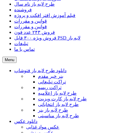
طرح لایه باز نام سال
فروشنده
فیلم آموزش افتر افکت و پروژه
قوانین و مقررات
قوانین و مقررات
فروش ۲۴۳ عدد فون
فروش ویژه ۳۰۰ فایل PSD لایه باز
تبلیغات
تماس با ما
Menu
دانلود طرح لایه باز فتوشاپ
بنر خیر مقدم
تراکت تبلیغاتی
تراکت ریسو
طرح لایه باز اعلامیه
طرح لایه باز کارت ویزیت
طرح لایه باز انتخاباتی
طرح لایه باز بنر
طرح لایه باز مناسبتی
دانلود عکس
عکس مواد غذایی
عکس ورزشی