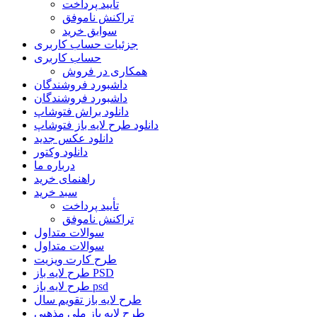
تأیید پرداخت
تراکنش ناموفق
سوابق خرید
جزئیات حساب کاربری
حساب کاربری
همکاری در فروش
داشبورد فروشندگان
داشبورد فروشندگان
دانلود براش فتوشاپ
دانلود طرح لایه باز فتوشاپ
دانلود عکس جدید
دانلود وکتور
درباره ما
راهنمای خرید
سبد خرید
تأیید پرداخت
تراکنش ناموفق
سوالات متداول
سوالات متداول
طرح کارت ویزیت
طرح لایه باز PSD
طرح لایه باز psd
طرح لایه باز تقویم سال
طرح لایه باز ملی مذهبی