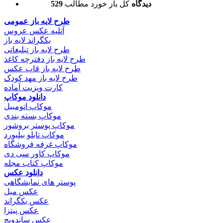
529 دیدگاه
کل باز خورد مطالب
طرح لایه باز عمومی
آتلیه عکس عروس
بکگراند لایه باز
طرح لایه باز تبلیغاتی
طرح لایه باز دفترچه کاغذ
طرح لایه باز قاب عکس
طرح لایه باز مهد کودک
کارت ویزیت آماده
دانلود موکاپ
موکاپ اتومبیل
موکاپ بسته بندی
موکاپ پوستر بروشور
موکاپ تابلو بیلبورد
موکاپ غرفه فروشگاه
موکاپ کاور سی دی
موکاپ کتاب مجله
دانلود عکس
پوستر های نمایشگاهی
عکس مبل
عکس بکگراند
عکس پیتزا
عکس ساندویچ