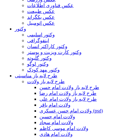
عکس فناوری اطلاعات
عکس طبیعت
عکس بکگراند
عکس اتومبیل
وکتور
وکتور اسلیمی
اینفوگرافی
وکتور کاراکتر انسان
وکتور کارت ویزیت و پوستر
وکتور گلبوته
وکتور لوگو
وکتور مهد کودک
طرح لایه باز مناسبتی
طرح لایه باز ولادت
طرح لایه باز ولادت امام حسن
طرح لایه باز ولادت امام رضا
طرح لایه باز ولادت امام علی
ولادت امام باقر
ولادت امام حسن عسکری (psd)
ولادت امام حسین
ولادت امام سجاد
ولادت امام موسی کاظم
ولادت امام هادی