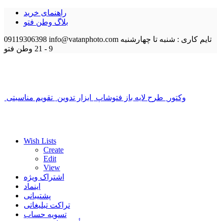
راهنمای خرید
بلاگ وطن فتو
تایم کاری : شنبه تا چهارشنبه
info@vatanphoto.com
09119306398
9 - 21
وطن فتو
وکتور
طرح لایه باز فتوشاپ
ابزار تدوین
تقویم مناسبتی
Wish Lists
Create
Edit
View
اشتراک ویژه
اینماد
پشتیبانی
تراکت تبلیغاتی
تسویه حساب