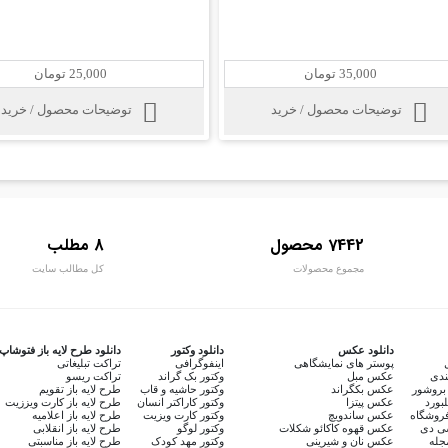
35,000 تومان
25,000 تومان
توضیحات محصول / خرید
توضیحات محصول / خرید
7442 محصول
8 مطلب
مجموع محصولات
کل مطالب سایت
دانلود عکس
دانلود وکتور
دانلود طرح لایه باز فتوشاپ
پوستر های نمایشگاهی
اینفوگرافی
تراکت تبلیغاتی
ندی
عکس مبل
وکتور بک گراند
تراکت ریسو
بروشور
عکس بکگراند
وکتور حاشیه و قاب
طرح لایه باز تقویم
لبورد
عکس پیتزا
وکتور کاراکتر انسان
طرح لایه باز کارت ویززیت
روشگاه
عکس ساندویچ
وکتور کارت ویزیت
طرح لایه باز اعلامیه
سی دی
عکس قهوه کاکائو شکلات
وکتور لوگو
طرح لایه باز انقلابی
جله
عکس نان و شیرینی
وکتور مهد کودک
طرح لایه باز مناسبتی