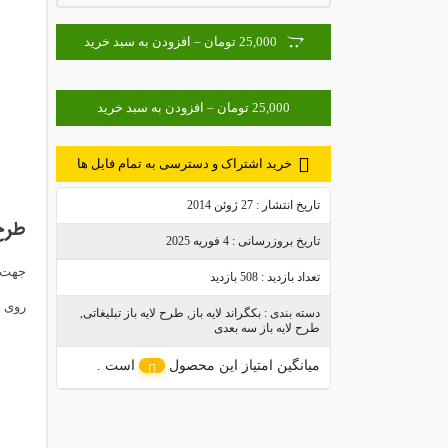
25,000 تومان – افزودن به سبد خرید
خرید اشتراک و دسترسی به تمام فایل ها
تاریخ انتشار :
27 ژوئن 2014
طرح 
تاریخ بروزرسانی :
4 فوریه 2025
تعداد بازدید :
508 بازدید
روی
د
دسته بندی :
بکگراند لایه باز
,
طرح لایه باز تبلیغاتی
,
طرح لایه باز سه بعدی
میانگین امتیاز این محصول
است .