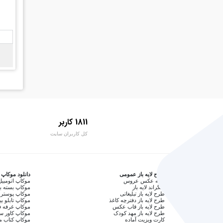
1811 کاربر
کل کاربران سایت
طرح لایه باز عمومی
دانلود موکاپ
آتلیه عکس عروس
موکاپ اتومبیل
بکگراند لایه باز
موکاپ بسته ب
طرح لایه باز تبلیغاتی
موکاپ پوستر 
طرح لایه باز دفترچه کاغذ
موکاپ تابلو بی
طرح لایه باز قاب عکس
موکاپ غرفه ف
طرح لایه باز مهد کودک
موکاپ کاور 
کارت ویزیت آماده
موکاپ کتاب م