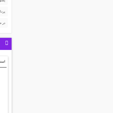
پسورد 
پردا
در ص