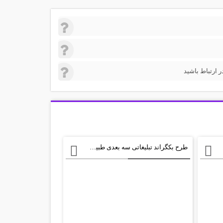
 ارتباط باشید
طرح بکگراند تبلیغاتی سه بعدی طبیعت psd