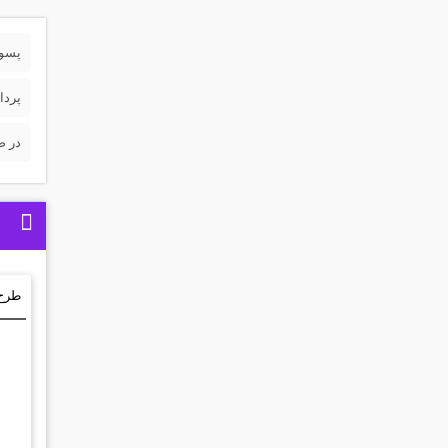
پسورد 
پردا
در ص