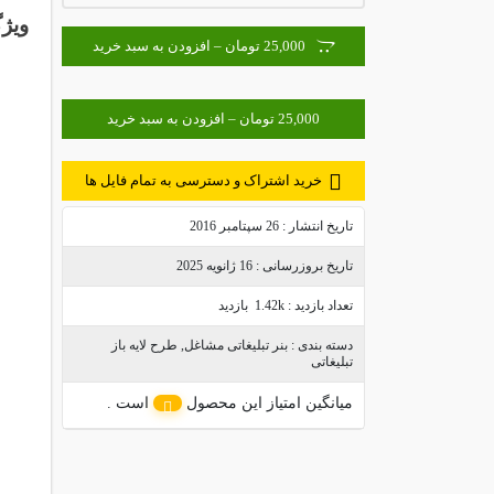
ویژگ
25,000 تومان – افزودن به سبد خرید
خرید اشتراک و دسترسی به تمام فایل ها
تاریخ انتشار :
26 سپتامبر 2016
تاریخ بروزرسانی :
16 ژانویه 2025
تعداد بازدید :
1.42k بازدید
دسته بندی :
بنر تبلیغاتی مشاغل
,
طرح لایه باز
تبلیغاتی
میانگین امتیاز این محصول
است .