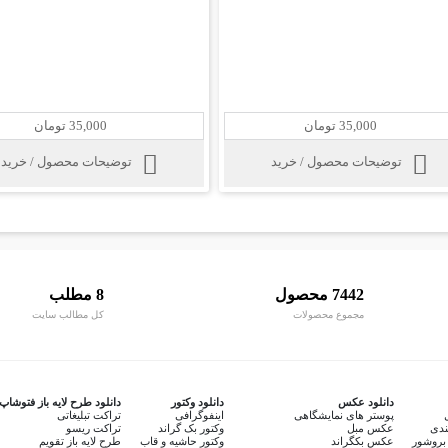
35,000 تومان
35,000 تومان
توضیحات محصول / خرید
توضیحات محصول / خرید
7442 محصول
8 مطلب
مجموع محصولات
کل مطالب سایت
دانلود عکس
دانلود وکتور
دانلود طرح لایه باز فتوشاپ
پوستر های نمایشگاهی
اینفوگرافی
تراکت تبلیغاتی
ندی
عکس مبل
وکتور بک گراند
تراکت ریسو
بروشور
عکس بکگراند
وکتور حاشیه و قاب
طرح لایه باز تقویم