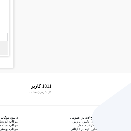
1811 کاربر
کل کاربران سایت
طرح لایه باز عمومی
دانلود موکاپ
آتلیه عکس عروس
موکاپ اتومبیل
بکگراند لایه باز
موکاپ بسته ب
طرح لایه باز تبلیغاتی
موکاپ پوستر 