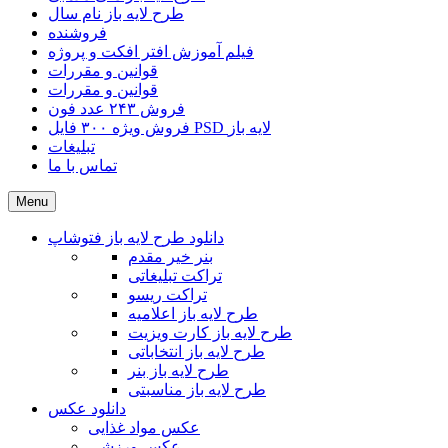
طرح لایه باز نام سال
فروشنده
فیلم آموزش افتر افکت و پروژه
قوانین و مقررات
قوانین و مقررات
فروش ۲۴۳ عدد فون
فروش ویژه ۳۰۰ فایل PSD لایه باز
تبلیغات
تماس با ما
Menu
دانلود طرح لایه باز فتوشاپ
بنر خیر مقدم
تراکت تبلیغاتی
تراکت ریسو
طرح لایه باز اعلامیه
طرح لایه باز کارت ویزیت
طرح لایه باز انتخاباتی
طرح لایه باز بنر
طرح لایه باز مناسبتی
دانلود عکس
عکس مواد غذایی
عکس ورزشی