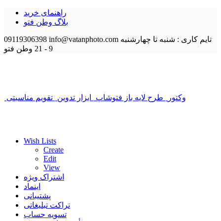
راهنمای خرید
بلاگ وطن فتو
تایم کاری : شنبه تا چهارشنبه
info@vatanphoto.com
09119306398
9 - 21
وطن فتو
وکتور
طرح لایه باز فتوشاپ
ابزار تدوین
تقویم مناسبتی
Wish Lists
Create
Edit
View
اشتراک ویژه
اینماد
پشتیبانی
تراکت تبلیغاتی
تسویه حساب