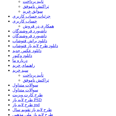
تأیید پرداخت
تراکنش ناموفق
سوابق خرید
جزئیات حساب کاربری
حساب کاربری
همکاری در فروش
داشبورد فروشندگان
داشبورد فروشندگان
دانلود براش فتوشاپ
دانلود طرح لایه باز فتوشاپ
دانلود عکس جدید
دانلود وکتور
درباره ما
راهنمای خرید
سبد خرید
تأیید پرداخت
تراکنش ناموفق
سوالات متداول
سوالات متداول
طرح کارت ویزیت
طرح لایه باز PSD
طرح لایه باز psd
طرح لایه باز تقویم سال
طرح لایه باز ملی مذهبی