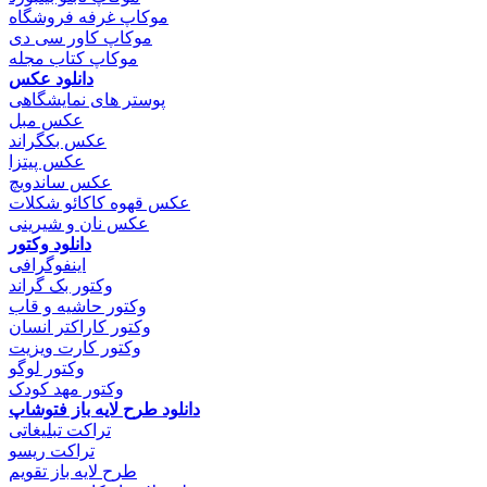
موکاپ غرفه فروشگاه
موکاپ کاور سی دی
موکاپ کتاب مجله
دانلود عکس
پوستر های نمایشگاهی
عکس مبل
عکس بکگراند
عکس پیتزا
عکس ساندویچ
عکس قهوه کاکائو شکلات
عکس نان و شیرینی
دانلود وکتور
اینفوگرافی
وکتور بک گراند
وکتور حاشیه و قاب
وکتور کاراکتر انسان
وکتور کارت ویزیت
وکتور لوگو
وکتور مهد کودک
دانلود طرح لایه باز فتوشاپ
تراکت تبلیغاتی
تراکت ریسو
طرح لایه باز تقویم