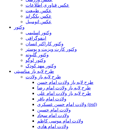
عکس فناوری اطلاعات
عکس طبیعت
عکس بکگراند
عکس اتومبیل
وکتور
وکتور اسلیمی
اینفوگرافی
وکتور کاراکتر انسان
وکتور کارت ویزیت و پوستر
وکتور گلبوته
وکتور لوگو
وکتور مهد کودک
طرح لایه باز مناسبتی
طرح لایه باز ولادت
طرح لایه باز ولادت امام حسن
طرح لایه باز ولادت امام رضا
طرح لایه باز ولادت امام علی
ولادت امام باقر
ولادت امام حسن عسکری (psd)
ولادت امام حسین
ولادت امام سجاد
ولادت امام موسی کاظم
ولادت امام هادی