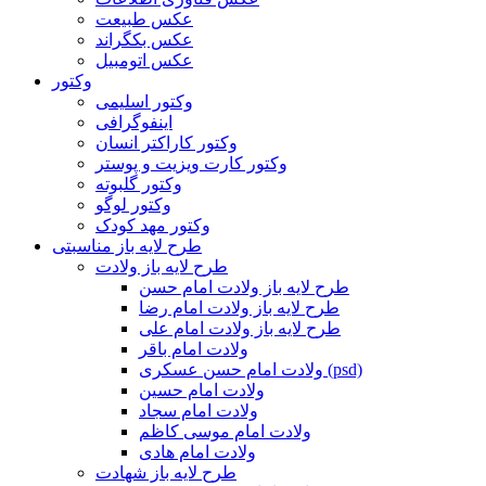
عکس طبیعت
عکس بکگراند
عکس اتومبیل
وکتور
وکتور اسلیمی
اینفوگرافی
وکتور کاراکتر انسان
وکتور کارت ویزیت و پوستر
وکتور گلبوته
وکتور لوگو
وکتور مهد کودک
طرح لایه باز مناسبتی
طرح لایه باز ولادت
طرح لایه باز ولادت امام حسن
طرح لایه باز ولادت امام رضا
طرح لایه باز ولادت امام علی
ولادت امام باقر
ولادت امام حسن عسکری (psd)
ولادت امام حسین
ولادت امام سجاد
ولادت امام موسی کاظم
ولادت امام هادی
طرح لایه باز شهادت