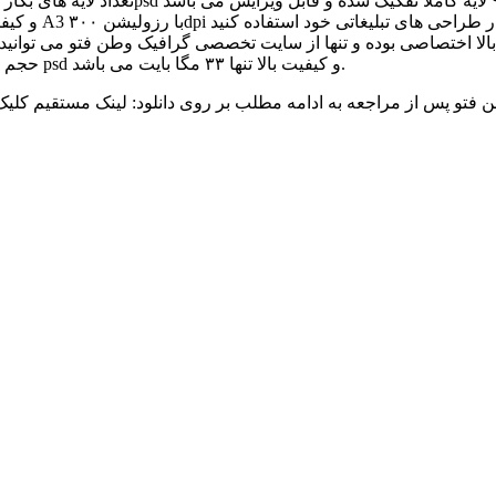
حجم این طرح لایه باز و آماده تقویم تبلیغاتی ۹۵ کافی شاپ با فرمت psd و کیفیت بالا تنها ۳۳ مگا بایت می باشد.