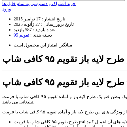
خرید اشتراک و دسترسی به تمام فایل ها
ورود
تاریخ انتشار :
17 نوامبر 2015
تاریخ بروزرسانی :
27 ژانویه 2025
تعداد بازدید :
587 بازدید
دسته بندی :
تقویم 95
است .
میانگین امتیاز این محصول
اپ psd
اپ psd
طرح لایه باز و آماده تقویم ۹۵ ارائه شده در این لحظه از سایت تخصصی گرافیک وطن فتو یک طرح لایه باز و آماده تقویم ۹۵ کافی شاپ با فرمت psd و کیفیت بالا مناسب جهت چاپ و طراحی های گوناگون
تبلیغاتی می باشد.