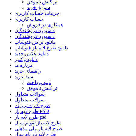
تراکنش ناموفق
سوابق خرید
جزئیات حساب کاربری
حساب کاربری
همکاری در فروش
داشبورد فروشندگان
داشبورد فروشندگان
دانلود براش فتوشاپ
دانلود طرح لایه باز فتوشاپ
دانلود عکس جدید
دانلود وکتور
درباره ما
راهنمای خرید
سبد خرید
تأیید پرداخت
تراکنش ناموفق
سوالات متداول
سوالات متداول
طرح کارت ویزیت
طرح لایه باز PSD
طرح لایه باز psd
طرح لایه باز تقویم سال
طرح لایه باز ملی مذهبی
طرح لایه باز نام سال