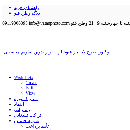
راهنمای خرید
بلاگ وطن فتو
 تا چهارشنبه 9 - 21
وطن فتو
info@vatanphoto.com
09119306398
وکتور
طرح لایه باز فتوشاپ
ابزار تدوین
تقویم مناسبتی
Wish Lists
Create
Edit
View
اشتراک ویژه
اینماد
پشتیبانی
تراکت تبلیغاتی
تسویه حساب
تأیید پرداخت