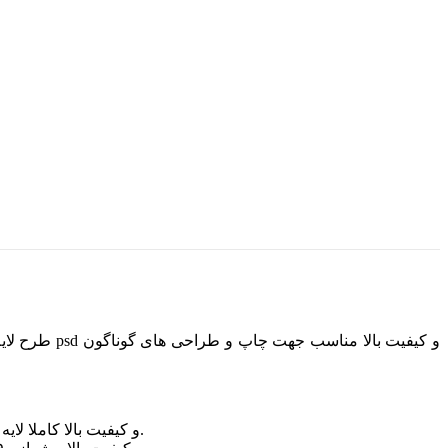
طرح تقویم ۹۵ کافی شاپ با فرمت psd و کیفیت بالا کاملا لایه باز بوده و به راحتی می توانید هر گونه تغییر مد نظرتان را در هر یک از لایه های آن اعمال کنید.