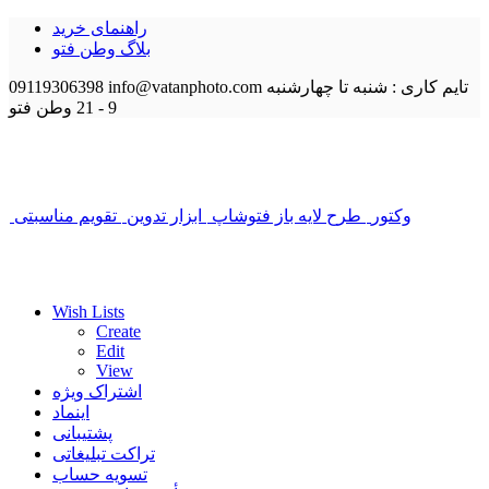
راهنمای خرید
بلاگ وطن فتو
تایم کاری : شنبه تا چهارشنبه
info@vatanphoto.com
09119306398
9 - 21
وطن فتو
وکتور
طرح لایه باز فتوشاپ
ابزار تدوین
تقویم مناسبتی
Wish Lists
Create
Edit
View
اشتراک ویژه
اینماد
پشتیبانی
تراکت تبلیغاتی
تسویه حساب