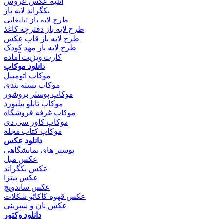
آتلیه عکس عروس
بکگراند لایه باز
طرح لایه باز تبلیغاتی
طرح لایه باز دفترچه کاغذ
طرح لایه باز قاب عکس
طرح لایه باز مهد کودک
کارت ویزیت آماده
دانلود موکاپ
موکاپ اتومبیل
موکاپ بسته بندی
موکاپ پوستر بروشور
موکاپ تابلو بیلبورد
موکاپ غرفه فروشگاه
موکاپ کاور سی دی
موکاپ کتاب مجله
دانلود عکس
پوستر های نمایشگاهی
عکس مبل
عکس بکگراند
عکس پیتزا
عکس ساندویچ
عکس قهوه کاکائو شکلات
عکس نان و شیرینی
دانلود وکتور