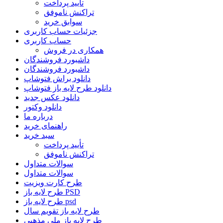
تأیید پرداخت
تراکنش ناموفق
سوابق خرید
جزئیات حساب کاربری
حساب کاربری
همکاری در فروش
داشبورد فروشندگان
داشبورد فروشندگان
دانلود براش فتوشاپ
دانلود طرح لایه باز فتوشاپ
دانلود عکس جدید
دانلود وکتور
درباره ما
راهنمای خرید
سبد خرید
تأیید پرداخت
تراکنش ناموفق
سوالات متداول
سوالات متداول
طرح کارت ویزیت
طرح لایه باز PSD
طرح لایه باز psd
طرح لایه باز تقویم سال
طرح لایه باز ملی مذهبی