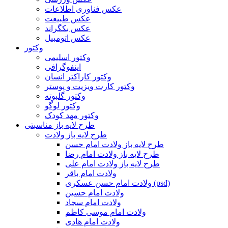
عکس فناوری اطلاعات
عکس طبیعت
عکس بکگراند
عکس اتومبیل
وکتور
وکتور اسلیمی
اینفوگرافی
وکتور کاراکتر انسان
وکتور کارت ویزیت و پوستر
وکتور گلبوته
وکتور لوگو
وکتور مهد کودک
طرح لایه باز مناسبتی
طرح لایه باز ولادت
طرح لایه باز ولادت امام حسن
طرح لایه باز ولادت امام رضا
طرح لایه باز ولادت امام علی
ولادت امام باقر
ولادت امام حسن عسکری (psd)
ولادت امام حسین
ولادت امام سجاد
ولادت امام موسی کاظم
ولادت امام هادی