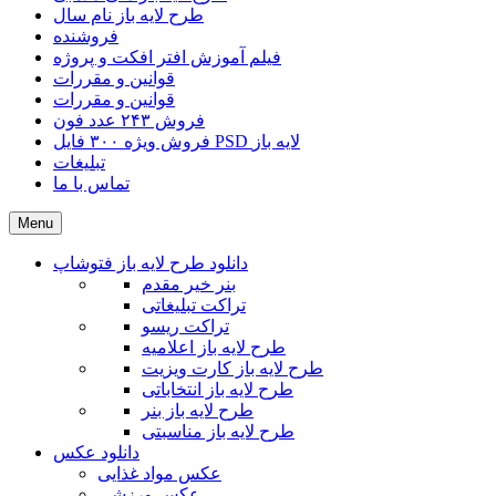
طرح لایه باز نام سال
فروشنده
فیلم آموزش افتر افکت و پروژه
قوانین و مقررات
قوانین و مقررات
فروش ۲۴۳ عدد فون
فروش ویژه ۳۰۰ فایل PSD لایه باز
تبلیغات
تماس با ما
Menu
دانلود طرح لایه باز فتوشاپ
بنر خیر مقدم
تراکت تبلیغاتی
تراکت ریسو
طرح لایه باز اعلامیه
طرح لایه باز کارت ویزیت
طرح لایه باز انتخاباتی
طرح لایه باز بنر
طرح لایه باز مناسبتی
دانلود عکس
عکس مواد غذایی
عکس ورزشی