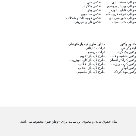
موکاپ بسته بندی
عکس مبل
موکاپ پوستر بروشور
عکس بکگراند
موکاپ تابلو بیلبورد
عکس پیتزا
موکاپ غرفه فروشگاه
عکس ساندویچ
موکاپ کاور سی دی
عکس قهوه کاکائو شکلات
موکاپ کتاب مجله
عکس نان و شیرینی
دانلود وکتور
دانلود طرح لایه باز فتوشاپ
اینفوگرافی
تراکت تبلیغاتی
وکتور بک گراند
تراکت ریسو
وکتور حاشیه و قاب
طرح لایه باز تقویم
وکتور کاراکتر انسان
طرح لایه باز کارت ویززیت
وکتور کارت ویزیت
طرح لایه باز اعلامیه
وکتور لوگو
طرح لایه باز انقلابی
وکتور مهد کودک
طرح لایه باز مناسبتی
تمام حقوق مادی و معنوی این سایت برای «وطن فتو» محفوظ می باشد .