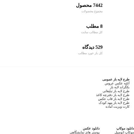
7442 محصول
مجموع محصولات
8 مطلب
کل مطالب سایت
529 دیدگاه
کل باز خورد مطالب
طرح لایه باز عمومی
آتلیه عکس عروس
بکگراند لایه باز
طرح لایه باز تبلیغاتی
طرح لایه باز دفترچه کاغذ
طرح لایه باز قاب عکس
طرح لایه باز مهد کودک
کارت ویزیت آماده
دانلود موکاپ
دانلود عکس
موکاپ اتومبیل
پوستر های نمایشگاهی