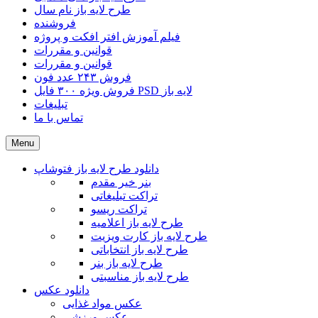
طرح لایه باز نام سال
فروشنده
فیلم آموزش افتر افکت و پروژه
قوانین و مقررات
قوانین و مقررات
فروش ۲۴۳ عدد فون
فروش ویژه ۳۰۰ فایل PSD لایه باز
تبلیغات
تماس با ما
Menu
دانلود طرح لایه باز فتوشاپ
بنر خیر مقدم
تراکت تبلیغاتی
تراکت ریسو
طرح لایه باز اعلامیه
طرح لایه باز کارت ویزیت
طرح لایه باز انتخاباتی
طرح لایه باز بنر
طرح لایه باز مناسبتی
دانلود عکس
عکس مواد غذایی
عکس ورزشی