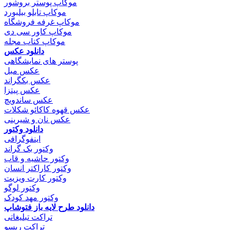
موکاپ پوستر بروشور
موکاپ تابلو بیلبورد
موکاپ غرفه فروشگاه
موکاپ کاور سی دی
موکاپ کتاب مجله
دانلود عکس
پوستر های نمایشگاهی
عکس مبل
عکس بکگراند
عکس پیتزا
عکس ساندویچ
عکس قهوه کاکائو شکلات
عکس نان و شیرینی
دانلود وکتور
اینفوگرافی
وکتور بک گراند
وکتور حاشیه و قاب
وکتور کاراکتر انسان
وکتور کارت ویزیت
وکتور لوگو
وکتور مهد کودک
دانلود طرح لایه باز فتوشاپ
تراکت تبلیغاتی
تراکت ریسو