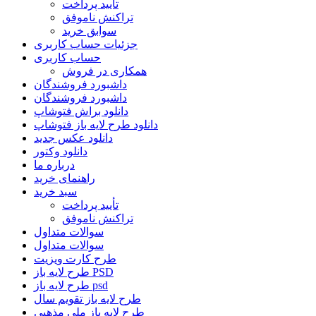
تأیید پرداخت
تراکنش ناموفق
سوابق خرید
جزئیات حساب کاربری
حساب کاربری
همکاری در فروش
داشبورد فروشندگان
داشبورد فروشندگان
دانلود براش فتوشاپ
دانلود طرح لایه باز فتوشاپ
دانلود عکس جدید
دانلود وکتور
درباره ما
راهنمای خرید
سبد خرید
تأیید پرداخت
تراکنش ناموفق
سوالات متداول
سوالات متداول
طرح کارت ویزیت
طرح لایه باز PSD
طرح لایه باز psd
طرح لایه باز تقویم سال
طرح لایه باز ملی مذهبی