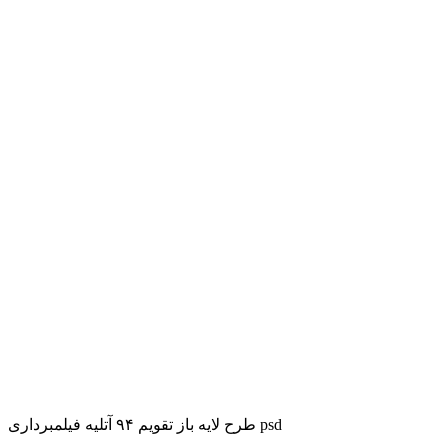
طرح لایه باز تقویم ۹۴ آتلیه فیلمبرداری psd