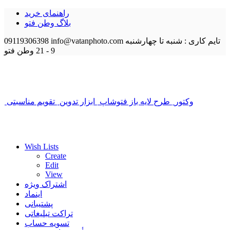
راهنمای خرید
بلاگ وطن فتو
تایم کاری : شنبه تا چهارشنبه
info@vatanphoto.com
09119306398
9 - 21
وطن فتو
وکتور
طرح لایه باز فتوشاپ
ابزار تدوین
تقویم مناسبتی
Wish Lists
Create
Edit
View
اشتراک ویژه
اینماد
پشتیبانی
تراکت تبلیغاتی
تسویه حساب