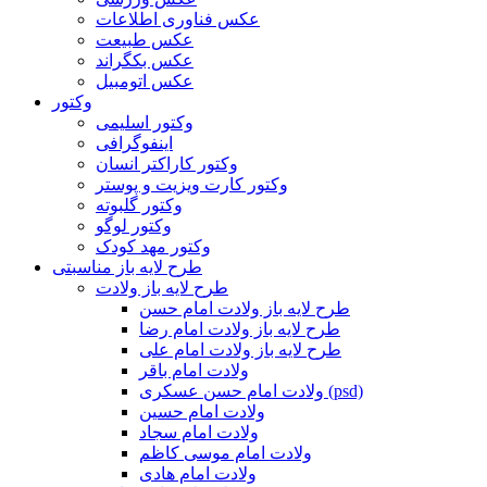
عکس فناوری اطلاعات
عکس طبیعت
عکس بکگراند
عکس اتومبیل
وکتور
وکتور اسلیمی
اینفوگرافی
وکتور کاراکتر انسان
وکتور کارت ویزیت و پوستر
وکتور گلبوته
وکتور لوگو
وکتور مهد کودک
طرح لایه باز مناسبتی
طرح لایه باز ولادت
طرح لایه باز ولادت امام حسن
طرح لایه باز ولادت امام رضا
طرح لایه باز ولادت امام علی
ولادت امام باقر
ولادت امام حسن عسکری (psd)
ولادت امام حسین
ولادت امام سجاد
ولادت امام موسی کاظم
ولادت امام هادی