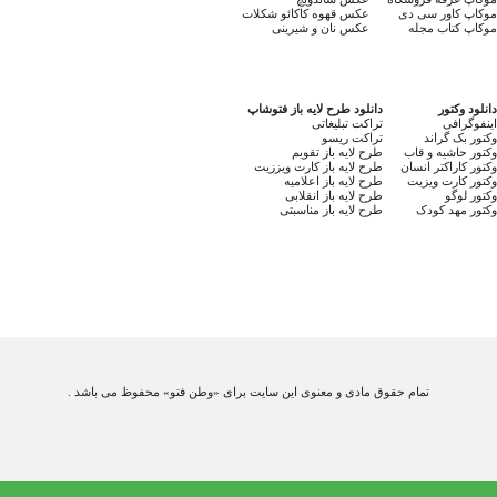
موکاپ کاور سی دی
عکس قهوه کاکائو شکلات
موکاپ کتاب مجله
عکس نان و شیرینی
دانلود وکتور
دانلود طرح لایه باز فتوشاپ
اینفوگرافی
تراکت تبلیغاتی
وکتور بک گراند
تراکت ریسو
وکتور حاشیه و قاب
طرح لایه باز تقویم
وکتور کاراکتر انسان
طرح لایه باز کارت ویززیت
وکتور کارت ویزیت
طرح لایه باز اعلامیه
وکتور لوگو
طرح لایه باز انقلابی
وکتور مهد کودک
طرح لایه باز مناسبتی
تمام حقوق مادی و معنوی این سایت برای «وطن فتو» محفوظ می باشد .