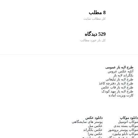
8 مطلب
کل مطالب سایت
529 دیدگاه
کل باز خورد مطالب
طرح لایه باز عمومی
آتلیه عکس عروس
بکگراند لایه باز
طرح لایه باز تبلیغاتی
طرح لایه باز دفترچه کاغذ
طرح لایه باز قاب عکس
طرح لایه باز مهد کودک
کارت ویزیت آماده
دانلود موکاپ
دانلود عکس
موکاپ اتومبیل
پوستر های نمایشگاهی
موکاپ بسته بندی
عکس مبل
موکاپ پوستر بروشور
عکس بکگراند
موکاپ تابلو بیلبورد
عکس پیتزا
موکاپ غرفه فروشگاه
عکس ساندویچ