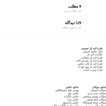
8 مطلب
کل مطالب سایت
529 دیدگاه
کل باز خورد مطالب
طرح لایه باز عمومی
آتلیه عکس عروس
بکگراند لایه باز
طرح لایه باز تبلیغاتی
طرح لایه باز دفترچه کاغذ
طرح لایه باز قاب عکس
طرح لایه باز مهد کودک
کارت ویزیت آماده
دانلود موکاپ
دانلود عکس
موکاپ اتومبیل
پوستر های نمایشگاهی
موکاپ بسته بندی
عکس مبل
موکاپ پوستر بروشور
عکس بکگراند
موکاپ تابلو بیلبورد
عکس پیتزا
موکاپ غرفه فروشگاه
عکس ساندویچ
موکاپ کاور سی دی
عکس قهوه کاکائو شکلات