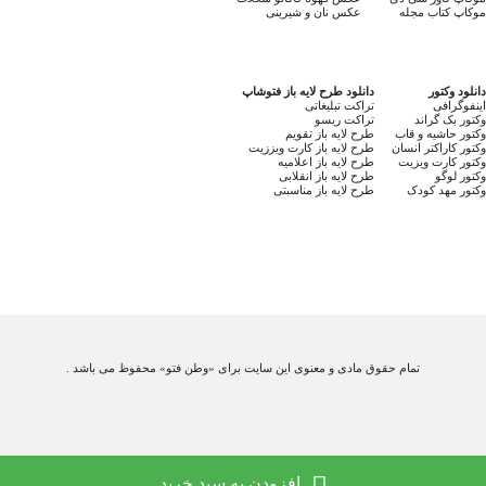
موکاپ کتاب مجله
عکس نان و شیرینی
دانلود وکتور
دانلود طرح لایه باز فتوشاپ
اینفوگرافی
تراکت تبلیغاتی
وکتور بک گراند
تراکت ریسو
وکتور حاشیه و قاب
طرح لایه باز تقویم
وکتور کاراکتر انسان
طرح لایه باز کارت ویززیت
وکتور کارت ویزیت
طرح لایه باز اعلامیه
وکتور لوگو
طرح لایه باز انقلابی
وکتور مهد کودک
طرح لایه باز مناسبتی
تمام حقوق مادی و معنوی این سایت برای «وطن فتو» محفوظ می باشد .
افزودن به سبد خرید