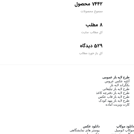
7442 محصول
مجموع محصولات
8 مطلب
کل مطالب سایت
529 دیدگاه
کل باز خورد مطالب
طرح لایه باز عمومی
آتلیه عکس عروس
بکگراند لایه باز
طرح لایه باز تبلیغاتی
طرح لایه باز دفترچه کاغذ
طرح لایه باز قاب عکس
طرح لایه باز مهد کودک
کارت ویزیت آماده
دانلود موکاپ
دانلود عکس
موکاپ اتومبیل
پوستر های نمایشگاهی
موکاپ بسته بندی
عکس مبل