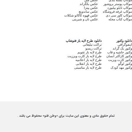
موکاپ پوستر بروشور
عکس بکگراند
موکاپ تابلو بیلبورد
عکس پیتزا
موکاپ غرفه فروشگاه
عکس ساندویچ
موکاپ کاور سی دی
عکس قهوه کاکائو شکلات
موکاپ کتاب مجله
عکس نان و شیرینی
دانلود وکتور
دانلود طرح لایه باز فتوشاپ
اینفوگرافی
تراکت تبلیغاتی
وکتور بک گراند
تراکت ریسو
وکتور حاشیه و قاب
طرح لایه باز تقویم
وکتور کاراکتر انسان
طرح لایه باز کارت ویززیت
وکتور کارت ویزیت
طرح لایه باز اعلامیه
وکتور لوگو
طرح لایه باز انقلابی
وکتور مهد کودک
طرح لایه باز مناسبتی
تمام حقوق مادی و معنوی این سایت برای «وطن فتو» محفوظ می باشد .