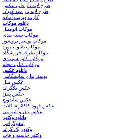
طرح لایه باز قاب عکس
طرح لایه باز مهد کودک
کارت ویزیت آماده
دانلود موکاپ
موکاپ اتومبیل
موکاپ بسته بندی
موکاپ پوستر بروشور
موکاپ تابلو بیلبورد
موکاپ غرفه فروشگاه
موکاپ کاور سی دی
موکاپ کتاب مجله
دانلود عکس
پوستر های نمایشگاهی
عکس مبل
عکس بکگراند
عکس پیتزا
عکس ساندویچ
عکس قهوه کاکائو شکلات
عکس نان و شیرینی
دانلود وکتور
اینفوگرافی
وکتور بک گراند
وکتور حاشیه و قاب