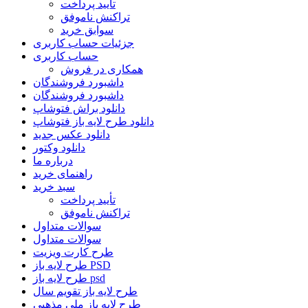
تأیید پرداخت
تراکنش ناموفق
سوابق خرید
جزئیات حساب کاربری
حساب کاربری
همکاری در فروش
داشبورد فروشندگان
داشبورد فروشندگان
دانلود براش فتوشاپ
دانلود طرح لایه باز فتوشاپ
دانلود عکس جدید
دانلود وکتور
درباره ما
راهنمای خرید
سبد خرید
تأیید پرداخت
تراکنش ناموفق
سوالات متداول
سوالات متداول
طرح کارت ویزیت
طرح لایه باز PSD
طرح لایه باز psd
طرح لایه باز تقویم سال
طرح لایه باز ملی مذهبی