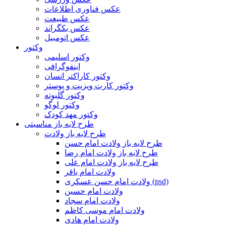
عکس فناوری اطلاعات
عکس طبیعت
عکس بکگراند
عکس اتومبیل
وکتور
وکتور اسلیمی
اینفوگرافی
وکتور کاراکتر انسان
وکتور کارت ویزیت و پوستر
وکتور گلبوته
وکتور لوگو
وکتور مهد کودک
طرح لایه باز مناسبتی
طرح لایه باز ولادت
طرح لایه باز ولادت امام حسن
طرح لایه باز ولادت امام رضا
طرح لایه باز ولادت امام علی
ولادت امام باقر
ولادت امام حسن عسکری (psd)
ولادت امام حسین
ولادت امام سجاد
ولادت امام موسی کاظم
ولادت امام هادی