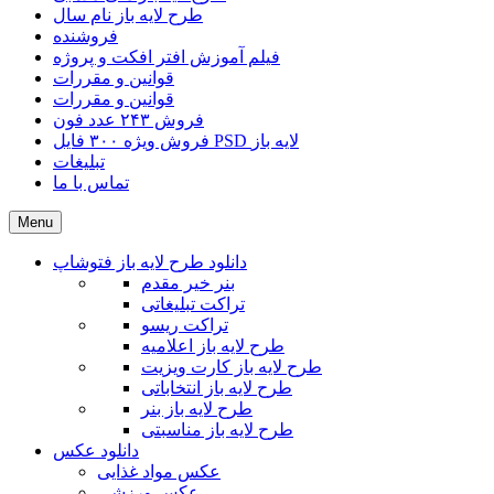
طرح لایه باز نام سال
فروشنده
فیلم آموزش افتر افکت و پروژه
قوانین و مقررات
قوانین و مقررات
فروش ۲۴۳ عدد فون
فروش ویژه ۳۰۰ فایل PSD لایه باز
تبلیغات
تماس با ما
Menu
دانلود طرح لایه باز فتوشاپ
بنر خیر مقدم
تراکت تبلیغاتی
تراکت ریسو
طرح لایه باز اعلامیه
طرح لایه باز کارت ویزیت
طرح لایه باز انتخاباتی
طرح لایه باز بنر
طرح لایه باز مناسبتی
دانلود عکس
عکس مواد غذایی
عکس ورزشی