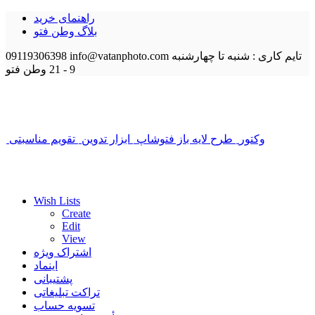
راهنمای خرید
بلاگ وطن فتو
تایم کاری : شنبه تا چهارشنبه
info@vatanphoto.com
09119306398
9 - 21
وطن فتو
وکتور
طرح لایه باز فتوشاپ
ابزار تدوین
تقویم مناسبتی
Wish Lists
Create
Edit
View
اشتراک ویژه
اینماد
پشتیبانی
تراکت تبلیغاتی
تسویه حساب