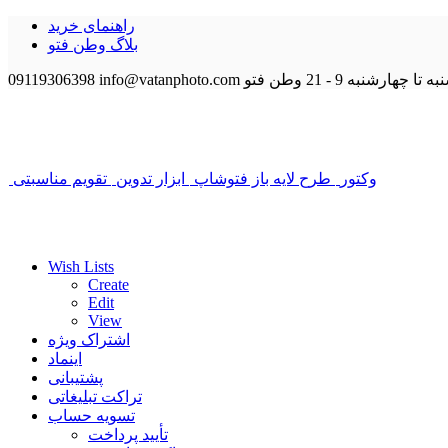
راهنمای خرید
بلاگ وطن فتو
 تا چهارشنبه 9 - 21
وطن فتو
info@vatanphoto.com
09119306398
وکتور
طرح لایه باز فتوشاپ
ابزار تدوین
تقویم مناسبتی
Wish Lists
Create
Edit
View
اشتراک ویژه
اینماد
پشتیبانی
تراکت تبلیغاتی
تسویه حساب
تأیید پرداخت