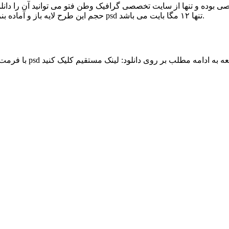
حجم این طرح لایه باز و آماده بنر گرامی داشت روز پرستار و ولادت حضرت زینب س با فرمت psd تنها ۱۲ مگا بایت می باشد.