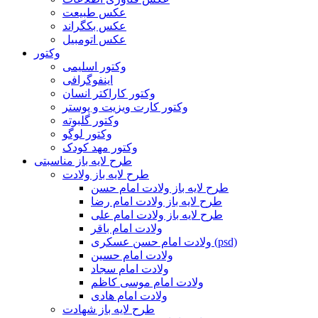
عکس طبیعت
عکس بکگراند
عکس اتومبیل
وکتور
وکتور اسلیمی
اینفوگرافی
وکتور کاراکتر انسان
وکتور کارت ویزیت و پوستر
وکتور گلبوته
وکتور لوگو
وکتور مهد کودک
طرح لایه باز مناسبتی
طرح لایه باز ولادت
طرح لایه باز ولادت امام حسن
طرح لایه باز ولادت امام رضا
طرح لایه باز ولادت امام علی
ولادت امام باقر
ولادت امام حسن عسکری (psd)
ولادت امام حسین
ولادت امام سجاد
ولادت امام موسی کاظم
ولادت امام هادی
طرح لایه باز شهادت