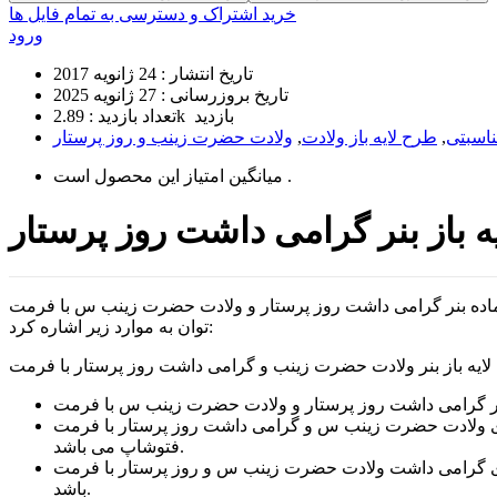
خرید اشتراک و دسترسی به تمام فایل ها
ورود
تاریخ انتشار :
24 ژانویه 2017
تاریخ بروزرسانی :
27 ژانویه 2025
2.89k بازدید
تعداد بازدید :
ناسبتی
,
طرح لایه باز ولادت
,
است .
میانگین امتیاز این محصول
امی داشت روز پرستار و ولادت حضرت زینب س با فرمت psd و کیفیت بالا می
توان به موارد زیر اشاره کرد:
 روز پرستار با فرمت psd و کیفیت بالا بیش از ۱۰ لایه کاملا تفکیک شده و قابل ویرایش در نرم افزار
فتوشاپ می باشد.
ب س و روز پرستار با فرمت psd و کیفیت بالا در سایز ۳۰۰ در ۱۰۰ سانتیمتر با رزولیشن ۵۰dpi مناسب جهت چاپ و طراحی های گوناگون می
باشد.