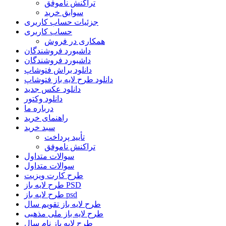
تراکنش ناموفق
سوابق خرید
جزئیات حساب کاربری
حساب کاربری
همکاری در فروش
داشبورد فروشندگان
داشبورد فروشندگان
دانلود براش فتوشاپ
دانلود طرح لایه باز فتوشاپ
دانلود عکس جدید
دانلود وکتور
درباره ما
راهنمای خرید
سبد خرید
تأیید پرداخت
تراکنش ناموفق
سوالات متداول
سوالات متداول
طرح کارت ویزیت
طرح لایه باز PSD
طرح لایه باز psd
طرح لایه باز تقویم سال
طرح لایه باز ملی مذهبی
طرح لایه باز نام سال