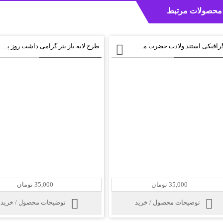
محصولات مرتبط
بنر گرافیکی استند ولادت حضرت محمد psd
طرح لایه باز بنر گرامی داشت روز پرستار psd
35,000 تومان
35,000 تومان
توضیحات محصول / خرید
توضیحات محصول / خرید