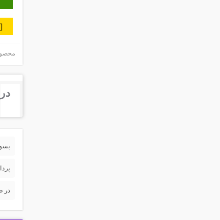
محصول 
درب
پسورد 
پردا
در ص