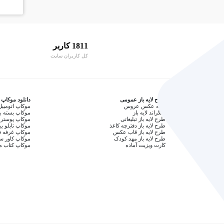
1811 کاربر
کل کاربران سایت
طرح لایه باز عمومی
دانلود موکاپ
آتلیه عکس عروس
موکاپ اتومبیل
بکگراند لایه باز
موکاپ بسته ب
طرح لایه باز تبلیغاتی
موکاپ پوستر 
طرح لایه باز دفترچه کاغذ
موکاپ تابلو بی
طرح لایه باز قاب عکس
موکاپ غرفه ف
طرح لایه باز مهد کودک
موکاپ کاور 
کارت ویزیت آماده
موکاپ کتاب م