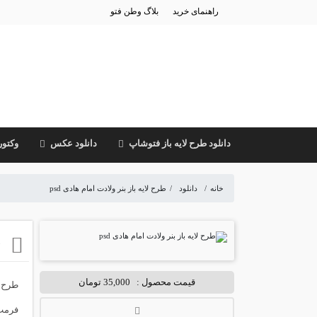
راهنمای خرید
بلاگ وطن فتو
دانلود طرح لایه باز فتوشاپ
دانلود عکس
وکتور
خانه
/
دانلود
/
طرح لایه باز بنر ولادت امام هادی psd
ط
قیمت محصول :
35,000 تومان
طرح ل
فرمت psd و کیفیت بسیار بالا مناسب جهت چاپ و طراحی های ولادت امام 