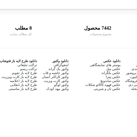
7442 محصول
8 مطلب
مجموع محصولات
کل مطالب سایت
دانلود عکس
دانلود وکتور
دانلود طرح لایه باز فتوشاپ
پوستر های نمایشگاهی
اینفوگرافی
تراکت تبلیغاتی
ندی
عکس مبل
وکتور بک گراند
تراکت ریسو
بروشور
عکس بکگراند
وکتور حاشیه و قاب
طرح لایه باز تقویم
لبورد
عکس پیتزا
وکتور کاراکتر انسان
طرح لایه باز کارت ویززیت
روشگاه
عکس ساندویچ
وکتور کارت ویزیت
طرح لایه باز اعلامیه
سی دی
عکس قهوه کاکائو شکلات
وکتور لوگو
طرح لایه باز انقلابی
جله
عکس نان و شیرینی
وکتور مهد کودک
طرح لایه باز مناسبتی