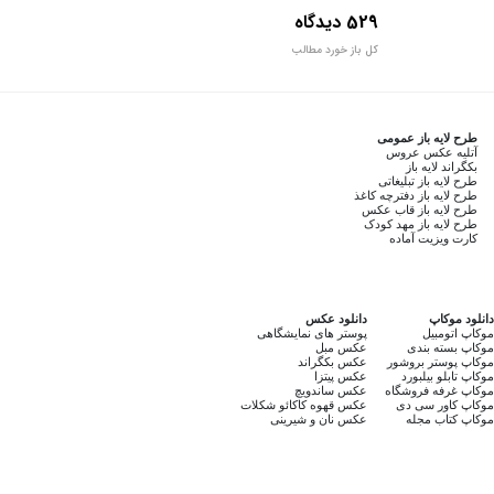
529 دیدگاه
کل باز خورد مطالب
طرح لایه باز عمومی
آتلیه عکس عروس
بکگراند لایه باز
طرح لایه باز تبلیغاتی
طرح لایه باز دفترچه کاغذ
طرح لایه باز قاب عکس
طرح لایه باز مهد کودک
کارت ویزیت آماده
دانلود موکاپ
دانلود عکس
موکاپ اتومبیل
پوستر های نمایشگاهی
موکاپ بسته بندی
عکس مبل
موکاپ پوستر بروشور
عکس بکگراند
موکاپ تابلو بیلبورد
عکس پیتزا
موکاپ غرفه فروشگاه
عکس ساندویچ
موکاپ کاور سی دی
عکس قهوه کاکائو شکلات
موکاپ کتاب مجله
عکس نان و شیرینی