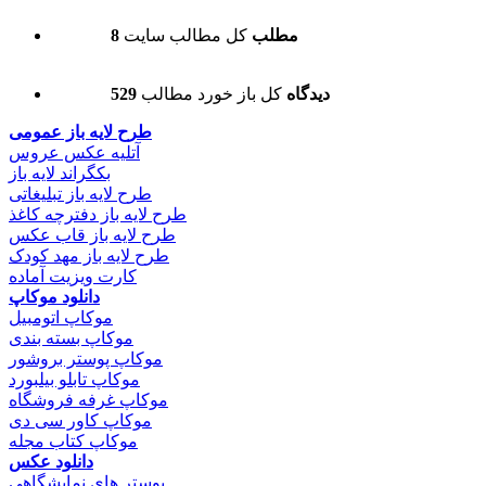
8 مطلب
کل مطالب سایت
529 دیدگاه
کل باز خورد مطالب
طرح لایه باز عمومی
آتلیه عکس عروس
بکگراند لایه باز
طرح لایه باز تبلیغاتی
طرح لایه باز دفترچه کاغذ
طرح لایه باز قاب عکس
طرح لایه باز مهد کودک
کارت ویزیت آماده
دانلود موکاپ
موکاپ اتومبیل
موکاپ بسته بندی
موکاپ پوستر بروشور
موکاپ تابلو بیلبورد
موکاپ غرفه فروشگاه
موکاپ کاور سی دی
موکاپ کتاب مجله
دانلود عکس
پوستر های نمایشگاهی