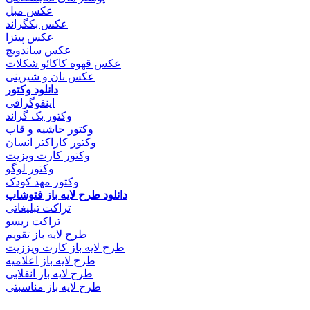
عکس مبل
عکس بکگراند
عکس پیتزا
عکس ساندویچ
عکس قهوه کاکائو شکلات
عکس نان و شیرینی
دانلود وکتور
اینفوگرافی
وکتور بک گراند
وکتور حاشیه و قاب
وکتور کاراکتر انسان
وکتور کارت ویزیت
وکتور لوگو
وکتور مهد کودک
دانلود طرح لایه باز فتوشاپ
تراکت تبلیغاتی
تراکت ریسو
طرح لایه باز تقویم
طرح لایه باز کارت ویززیت
طرح لایه باز اعلامیه
طرح لایه باز انقلابی
طرح لایه باز مناسبتی