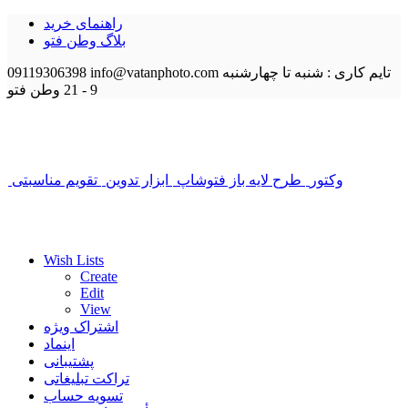
راهنمای خرید
بلاگ وطن فتو
تایم کاری : شنبه تا چهارشنبه
info@vatanphoto.com
09119306398
9 - 21
وطن فتو
وکتور
طرح لایه باز فتوشاپ
ابزار تدوین
تقویم مناسبتی
Wish Lists
Create
Edit
View
اشتراک ویژه
اینماد
پشتیبانی
تراکت تبلیغاتی
تسویه حساب