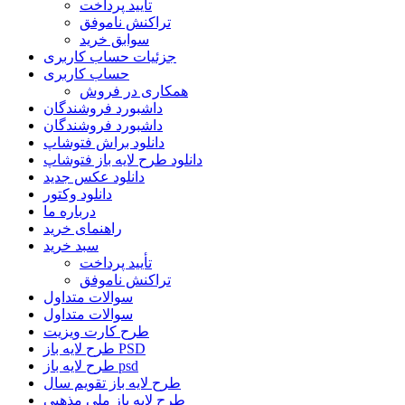
تأیید پرداخت
تراکنش ناموفق
سوابق خرید
جزئیات حساب کاربری
حساب کاربری
همکاری در فروش
داشبورد فروشندگان
داشبورد فروشندگان
دانلود براش فتوشاپ
دانلود طرح لایه باز فتوشاپ
دانلود عکس جدید
دانلود وکتور
درباره ما
راهنمای خرید
سبد خرید
تأیید پرداخت
تراکنش ناموفق
سوالات متداول
سوالات متداول
طرح کارت ویزیت
طرح لایه باز PSD
طرح لایه باز psd
طرح لایه باز تقویم سال
طرح لایه باز ملی مذهبی