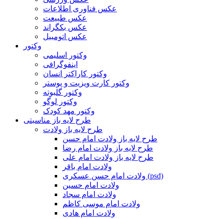
عکس فناوری اطلاعات
عکس طبیعت
عکس بکگراند
عکس اتومبیل
وکتور
وکتور اسلیمی
اینفوگرافی
وکتور کاراکتر انسان
وکتور کارت ویزیت و پوستر
وکتور گلبوته
وکتور لوگو
وکتور مهد کودک
طرح لایه باز مناسبتی
طرح لایه باز ولادت
طرح لایه باز ولادت امام حسن
طرح لایه باز ولادت امام رضا
طرح لایه باز ولادت امام علی
ولادت امام باقر
ولادت امام حسن عسکری (psd)
ولادت امام حسین
ولادت امام سجاد
ولادت امام موسی کاظم
ولادت امام هادی