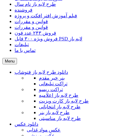
طرح لایه باز نام سال
فروشنده
فیلم آموزش افتر افکت و پروژه
قوانین و مقررات
قوانین و مقررات
فروش ۲۴۳ عدد فون
فروش ویژه ۳۰۰ فایل PSD لایه باز
تبلیغات
تماس با ما
Menu
دانلود طرح لایه باز فتوشاپ
بنر خیر مقدم
تراکت تبلیغاتی
تراکت ریسو
طرح لایه باز اعلامیه
طرح لایه باز کارت ویزیت
طرح لایه باز انتخاباتی
طرح لایه باز بنر
طرح لایه باز مناسبتی
دانلود عکس
عکس مواد غذایی
عکس ورزشی