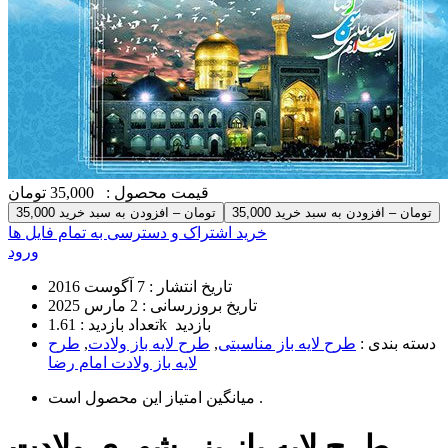
قیمت محصول :
35,000 تومان
35,000 تومان – افزودن به سبد خرید
خرید اشتراک و دسترسی به تمام فایل ها
ورود
تاریخ انتشار :
7 آگوست 2016
تاریخ بروزرسانی :
2 مارس 2025
1.61k بازدید
تعداد بازدید :
دسته بندی :
طرح لایه باز مناسبتی
,
طرح لایه باز ولادت
,
طرح
لایه باز ولادت امام رضا
است .
میانگین امتیاز این محصول
طرح لایه باز بنر شهری ولادت