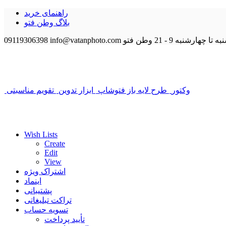
راهنمای خرید
بلاگ وطن فتو
 تا چهارشنبه 9 - 21
وطن فتو
info@vatanphoto.com
09119306398
وکتور
طرح لایه باز فتوشاپ
ابزار تدوین
تقویم مناسبتی
Wish Lists
Create
Edit
View
اشتراک ویژه
اینماد
پشتیبانی
تراکت تبلیغاتی
تسویه حساب
تأیید پرداخت