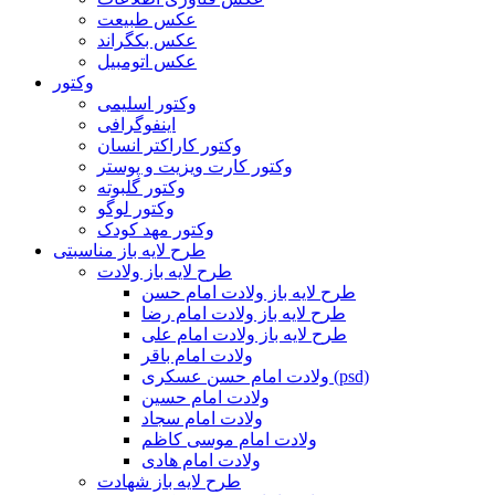
عکس طبیعت
عکس بکگراند
عکس اتومبیل
وکتور
وکتور اسلیمی
اینفوگرافی
وکتور کاراکتر انسان
وکتور کارت ویزیت و پوستر
وکتور گلبوته
وکتور لوگو
وکتور مهد کودک
طرح لایه باز مناسبتی
طرح لایه باز ولادت
طرح لایه باز ولادت امام حسن
طرح لایه باز ولادت امام رضا
طرح لایه باز ولادت امام علی
ولادت امام باقر
ولادت امام حسن عسکری (psd)
ولادت امام حسین
ولادت امام سجاد
ولادت امام موسی کاظم
ولادت امام هادی
طرح لایه باز شهادت