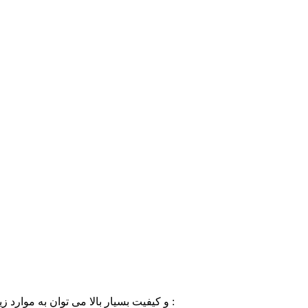
از ویژگی های طرح لایه باز بنر نیمه شعبان با فرمت psd و کیفیت بسیار بالا می توان به موارد زیر اشاره کرد :