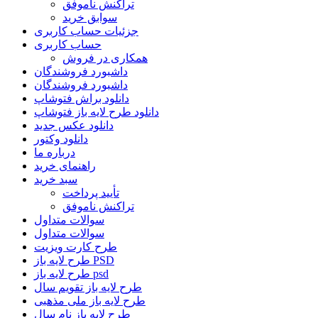
تراکنش ناموفق
سوابق خرید
جزئیات حساب کاربری
حساب کاربری
همکاری در فروش
داشبورد فروشندگان
داشبورد فروشندگان
دانلود براش فتوشاپ
دانلود طرح لایه باز فتوشاپ
دانلود عکس جدید
دانلود وکتور
درباره ما
راهنمای خرید
سبد خرید
تأیید پرداخت
تراکنش ناموفق
سوالات متداول
سوالات متداول
طرح کارت ویزیت
طرح لایه باز PSD
طرح لایه باز psd
طرح لایه باز تقویم سال
طرح لایه باز ملی مذهبی
طرح لایه باز نام سال