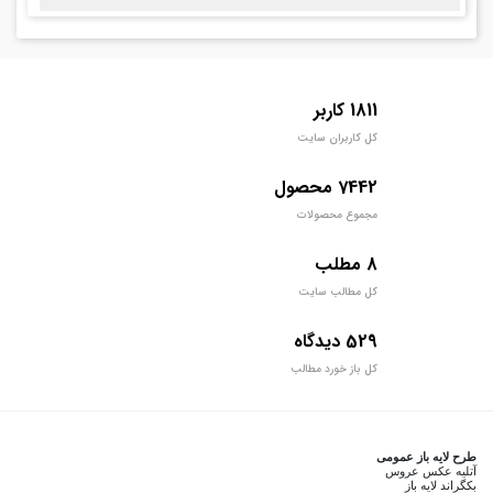
1811 کاربر
کل کاربران سایت
7442 محصول
مجموع محصولات
8 مطلب
کل مطالب سایت
529 دیدگاه
کل باز خورد مطالب
طرح لایه باز عمومی
آتلیه عکس عروس
بکگراند لایه باز