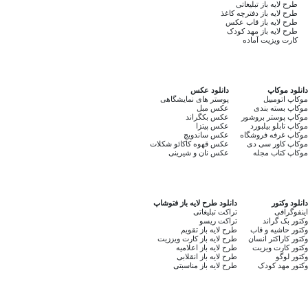
طرح لایه باز تبلیغاتی
طرح لایه باز دفترچه کاغذ
طرح لایه باز قاب عکس
طرح لایه باز مهد کودک
کارت ویزیت آماده
دانلود موکاپ
دانلود عکس
موکاپ اتومبیل
پوستر های نمایشگاهی
موکاپ بسته بندی
عکس مبل
موکاپ پوستر بروشور
عکس بکگراند
موکاپ تابلو بیلبورد
عکس پیتزا
موکاپ غرفه فروشگاه
عکس ساندویچ
موکاپ کاور سی دی
عکس قهوه کاکائو شکلات
موکاپ کتاب مجله
عکس نان و شیرینی
دانلود وکتور
دانلود طرح لایه باز فتوشاپ
اینفوگرافی
تراکت تبلیغاتی
وکتور بک گراند
تراکت ریسو
وکتور حاشیه و قاب
طرح لایه باز تقویم
وکتور کاراکتر انسان
طرح لایه باز کارت ویززیت
وکتور کارت ویزیت
طرح لایه باز اعلامیه
وکتور لوگو
طرح لایه باز انقلابی
وکتور مهد کودک
طرح لایه باز مناسبتی