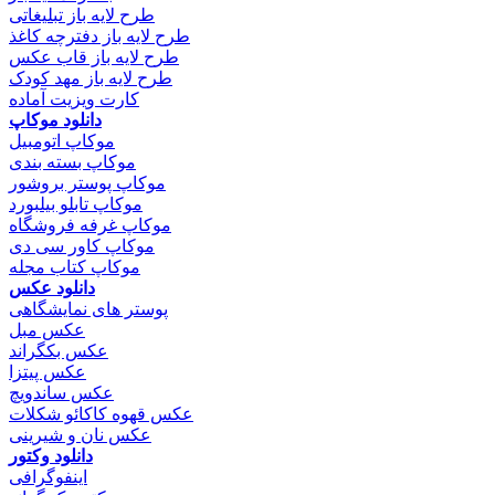
طرح لایه باز تبلیغاتی
طرح لایه باز دفترچه کاغذ
طرح لایه باز قاب عکس
طرح لایه باز مهد کودک
کارت ویزیت آماده
دانلود موکاپ
موکاپ اتومبیل
موکاپ بسته بندی
موکاپ پوستر بروشور
موکاپ تابلو بیلبورد
موکاپ غرفه فروشگاه
موکاپ کاور سی دی
موکاپ کتاب مجله
دانلود عکس
پوستر های نمایشگاهی
عکس مبل
عکس بکگراند
عکس پیتزا
عکس ساندویچ
عکس قهوه کاکائو شکلات
عکس نان و شیرینی
دانلود وکتور
اینفوگرافی