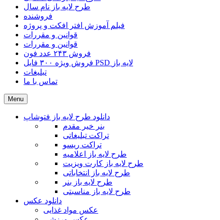
طرح لایه باز نام سال
فروشنده
فیلم آموزش افتر افکت و پروژه
قوانین و مقررات
قوانین و مقررات
فروش ۲۴۳ عدد فون
فروش ویژه ۳۰۰ فایل PSD لایه باز
تبلیغات
تماس با ما
Menu
دانلود طرح لایه باز فتوشاپ
بنر خیر مقدم
تراکت تبلیغاتی
تراکت ریسو
طرح لایه باز اعلامیه
طرح لایه باز کارت ویزیت
طرح لایه باز انتخاباتی
طرح لایه باز بنر
طرح لایه باز مناسبتی
دانلود عکس
عکس مواد غذایی
عکس ورزشی