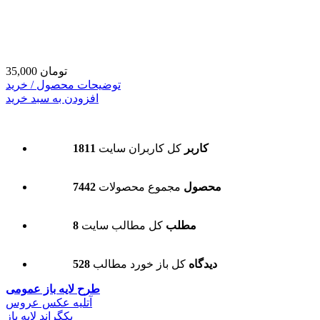
35,000 تومان
توضیحات محصول / خرید
افزودن به سبد خرید
1811 کاربر
کل کاربران سایت
7442 محصول
مجموع محصولات
8 مطلب
کل مطالب سایت
528 دیدگاه
کل باز خورد مطالب
طرح لایه باز عمومی
آتلیه عکس عروس
بکگراند لایه باز