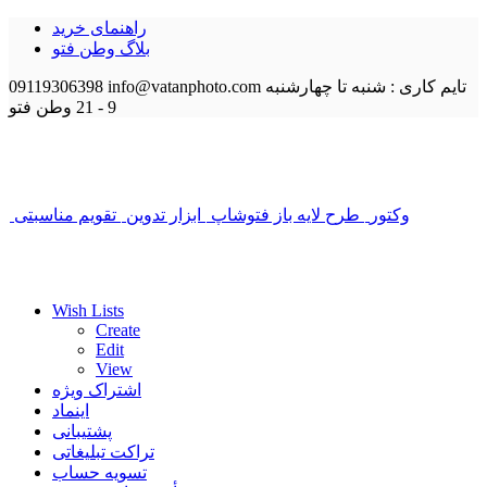
راهنمای خرید
بلاگ وطن فتو
تایم کاری : شنبه تا چهارشنبه
info@vatanphoto.com
09119306398
9 - 21
وطن فتو
وکتور
طرح لایه باز فتوشاپ
ابزار تدوین
تقویم مناسبتی
Wish Lists
Create
Edit
View
اشتراک ویژه
اینماد
پشتیبانی
تراکت تبلیغاتی
تسویه حساب