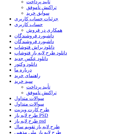
تأیید پرداخت
تراکنش ناموفق
سوابق خرید
جزئیات حساب کاربری
حساب کاربری
همکاری در فروش
داشبورد فروشندگان
داشبورد فروشندگان
دانلود براش فتوشاپ
دانلود طرح لایه باز فتوشاپ
دانلود عکس جدید
دانلود وکتور
درباره ما
راهنمای خرید
سبد خرید
تأیید پرداخت
تراکنش ناموفق
سوالات متداول
سوالات متداول
طرح کارت ویزیت
طرح لایه باز PSD
طرح لایه باز psd
طرح لایه باز تقویم سال
طرح لایه باز ملی مذهبی