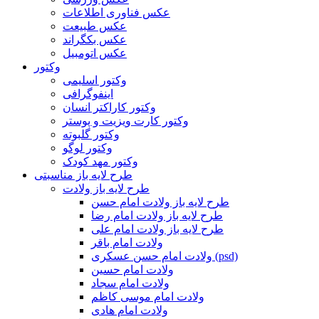
عکس فناوری اطلاعات
عکس طبیعت
عکس بکگراند
عکس اتومبیل
وکتور
وکتور اسلیمی
اینفوگرافی
وکتور کاراکتر انسان
وکتور کارت ویزیت و پوستر
وکتور گلبوته
وکتور لوگو
وکتور مهد کودک
طرح لایه باز مناسبتی
طرح لایه باز ولادت
طرح لایه باز ولادت امام حسن
طرح لایه باز ولادت امام رضا
طرح لایه باز ولادت امام علی
ولادت امام باقر
ولادت امام حسن عسکری (psd)
ولادت امام حسین
ولادت امام سجاد
ولادت امام موسی کاظم
ولادت امام هادی