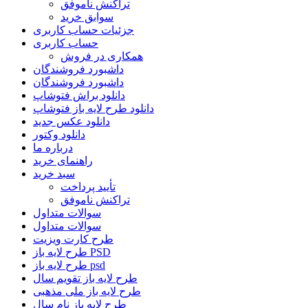
تراکنش ناموفق
سوابق خرید
جزئیات حساب کاربری
حساب کاربری
همکاری در فروش
داشبورد فروشندگان
داشبورد فروشندگان
دانلود براش فتوشاپ
دانلود طرح لایه باز فتوشاپ
دانلود عکس جدید
دانلود وکتور
درباره ما
راهنمای خرید
سبد خرید
تأیید پرداخت
تراکنش ناموفق
سوالات متداول
سوالات متداول
طرح کارت ویزیت
طرح لایه باز PSD
طرح لایه باز psd
طرح لایه باز تقویم سال
طرح لایه باز ملی مذهبی
طرح لایه باز نام سال