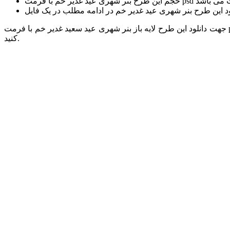
جهت دانلود این طرح لایه باز بنر شهری عید سعید غدیر خم با فرمت psd و کیفیت بسیار بالا از سایت تخصصی گرافیک و طرح لایه باز وطن فتو پس از مراجعه به ادامه مطلب بر روی دانلود: لینک مستقیم کلیک
کنید.