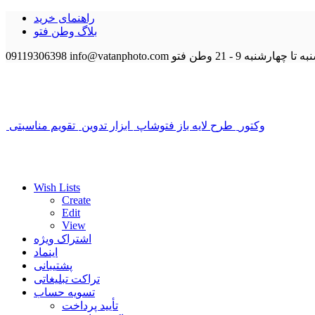
راهنمای خرید
بلاگ وطن فتو
 تا چهارشنبه 9 - 21
وطن فتو
info@vatanphoto.com
09119306398
وکتور
طرح لایه باز فتوشاپ
ابزار تدوین
تقویم مناسبتی
Wish Lists
Create
Edit
View
اشتراک ویژه
اینماد
پشتیبانی
تراکت تبلیغاتی
تسویه حساب
تأیید پرداخت