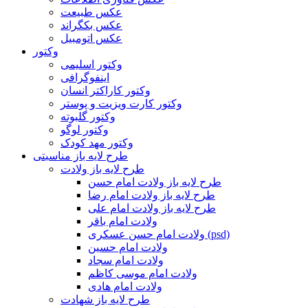
عکس طبیعت
عکس بکگراند
عکس اتومبیل
وکتور
وکتور اسلیمی
اینفوگرافی
وکتور کاراکتر انسان
وکتور کارت ویزیت و پوستر
وکتور گلبوته
وکتور لوگو
وکتور مهد کودک
طرح لایه باز مناسبتی
طرح لایه باز ولادت
طرح لایه باز ولادت امام حسن
طرح لایه باز ولادت امام رضا
طرح لایه باز ولادت امام علی
ولادت امام باقر
ولادت امام حسن عسکری (psd)
ولادت امام حسین
ولادت امام سجاد
ولادت امام موسی کاظم
ولادت امام هادی
طرح لایه باز شهادت