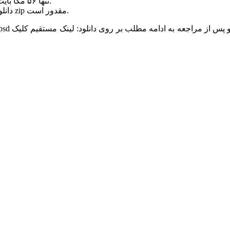
حجم این طرح بنر شهری عید غدیر خم با فرمت psd تنها ۵۶ مگا بایت می باشد.
دانلود این طرح بنر شهری عید غدیر خم در ادامه مطلب در یک فایل zip مقدور است.