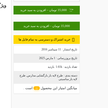
ویژگ
35,000 تومان – افزودن به سبد خرید
خرید اشتراک و دسترسی به تمام فایل ها
تاریخ انتشار :
11 سپتامبر 2016
تاریخ بروزرسانی :
1 مارس 2025
تعداد بازدید :
1.61k بازدید
دسته بندی :
طرح لایه باز بازگشایی مدارس
,
طرح
لایه باز مناسبتی
میانگین امتیاز این محصول
است .