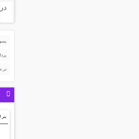
درب
پسورد 
پردا
در ص
بنر ل