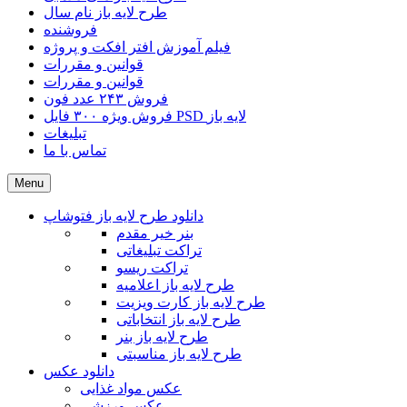
طرح لایه باز نام سال
فروشنده
فیلم آموزش افتر افکت و پروژه
قوانین و مقررات
قوانین و مقررات
فروش ۲۴۳ عدد فون
فروش ویژه ۳۰۰ فایل PSD لایه باز
تبلیغات
تماس با ما
Menu
دانلود طرح لایه باز فتوشاپ
بنر خیر مقدم
تراکت تبلیغاتی
تراکت ریسو
طرح لایه باز اعلامیه
طرح لایه باز کارت ویزیت
طرح لایه باز انتخاباتی
طرح لایه باز بنر
طرح لایه باز مناسبتی
دانلود عکس
عکس مواد غذایی
عکس ورزشی