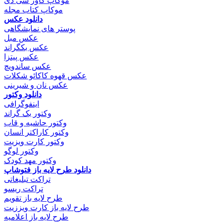
موکاپ کاور سی دی
موکاپ کتاب مجله
دانلود عکس
پوستر های نمایشگاهی
عکس مبل
عکس بکگراند
عکس پیتزا
عکس ساندویچ
عکس قهوه کاکائو شکلات
عکس نان و شیرینی
دانلود وکتور
اینفوگرافی
وکتور بک گراند
وکتور حاشیه و قاب
وکتور کاراکتر انسان
وکتور کارت ویزیت
وکتور لوگو
وکتور مهد کودک
دانلود طرح لایه باز فتوشاپ
تراکت تبلیغاتی
تراکت ریسو
طرح لایه باز تقویم
طرح لایه باز کارت ویززیت
طرح لایه باز اعلامیه