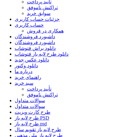
تأیید پرداخت
تراکنش ناموفق
سوابق خرید
جزئیات حساب کاربری
حساب کاربری
همکاری در فروش
داشبورد فروشندگان
داشبورد فروشندگان
دانلود براش فتوشاپ
دانلود طرح لایه باز فتوشاپ
دانلود عکس جدید
دانلود وکتور
درباره ما
راهنمای خرید
سبد خرید
تأیید پرداخت
تراکنش ناموفق
سوالات متداول
سوالات متداول
طرح کارت ویزیت
طرح لایه باز PSD
طرح لایه باز psd
طرح لایه باز تقویم سال
طرح لایه باز ملی مذهبی