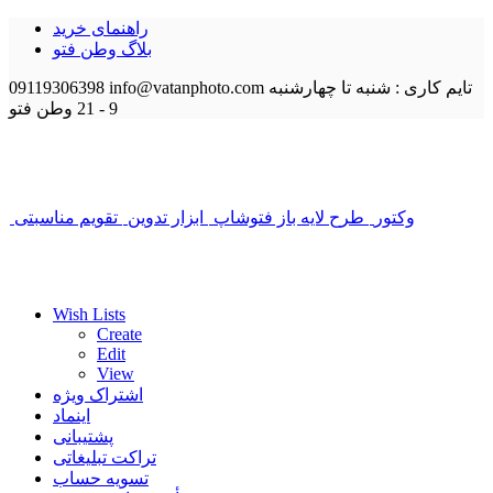
راهنمای خرید
بلاگ وطن فتو
تایم کاری : شنبه تا چهارشنبه
info@vatanphoto.com
09119306398
9 - 21
وطن فتو
وکتور
طرح لایه باز فتوشاپ
ابزار تدوین
تقویم مناسبتی
Wish Lists
Create
Edit
View
اشتراک ویژه
اینماد
پشتیبانی
تراکت تبلیغاتی
تسویه حساب