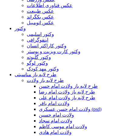
عکس فناوری اطلاعات
عکس طبیعت
عکس بکگراند
عکس اتومبیل
وکتور
وکتور اسلیمی
اینفوگرافی
وکتور کاراکتر انسان
وکتور کارت ویزیت و پوستر
وکتور گلبوته
وکتور لوگو
وکتور مهد کودک
طرح لایه باز مناسبتی
طرح لایه باز ولادت
طرح لایه باز ولادت امام حسن
طرح لایه باز ولادت امام رضا
طرح لایه باز ولادت امام علی
ولادت امام باقر
ولادت امام حسن عسکری (psd)
ولادت امام حسین
ولادت امام سجاد
ولادت امام موسی کاظم
ولادت امام هادی