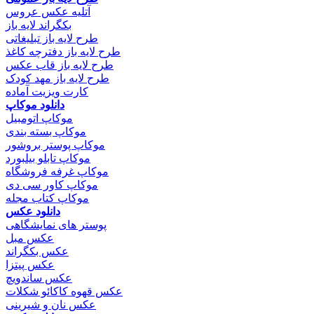
آتلیه عکس عروس
بکگراند لایه باز
طرح لایه باز تبلیغاتی
طرح لایه باز دفترچه کاغذ
طرح لایه باز قاب عکس
طرح لایه باز مهد کودک
کارت ویزیت آماده
دانلود موکاپ
موکاپ اتومبیل
موکاپ بسته بندی
موکاپ پوستر بروشور
موکاپ تابلو بیلبورد
موکاپ غرفه فروشگاه
موکاپ کاور سی دی
موکاپ کتاب مجله
دانلود عکس
پوستر های نمایشگاهی
عکس مبل
عکس بکگراند
عکس پیتزا
عکس ساندویچ
عکس قهوه کاکائو شکلات
عکس نان و شیرینی