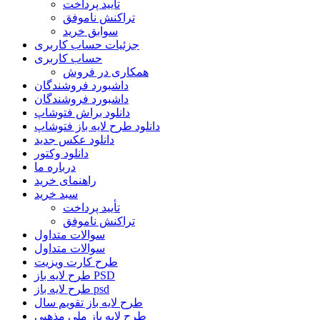
تأیید پرداخت
تراکنش ناموفق
سوابق خرید
جزئیات حساب کاربری
حساب کاربری
همکاری در فروش
داشبورد فروشندگان
داشبورد فروشندگان
دانلود براش فتوشاپ
دانلود طرح لایه باز فتوشاپ
دانلود عکس جدید
دانلود وکتور
درباره ما
راهنمای خرید
سبد خرید
تأیید پرداخت
تراکنش ناموفق
سوالات متداول
سوالات متداول
طرح کارت ویزیت
طرح لایه باز PSD
طرح لایه باز psd
طرح لایه باز تقویم سال
طرح لایه باز ملی مذهبی