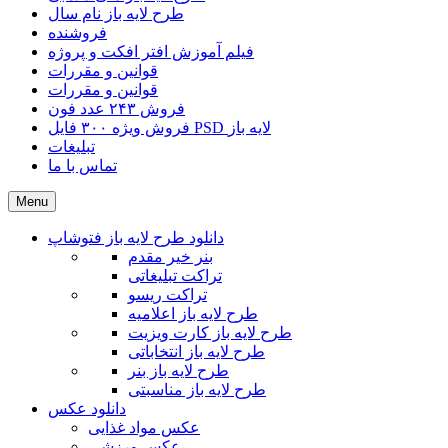
طرح لایه باز نام سال
فروشنده
فیلم آموزش افتر افکت و پروژه
قوانین و مقررات
قوانین و مقررات
فروش ۲۴۳ عدد فون
فروش ویژه ۳۰۰ فایل PSD لایه باز
تبلیغات
تماس با ما
Menu
دانلود طرح لایه باز فتوشاپ
بنر خیر مقدم
تراکت تبلیغاتی
تراکت ریسو
طرح لایه باز اعلامیه
طرح لایه باز کارت ویزیت
طرح لایه باز انتخاباتی
طرح لایه باز بنر
طرح لایه باز مناسبتی
دانلود عکس
عکس مواد غذایی
عکس ورزشی