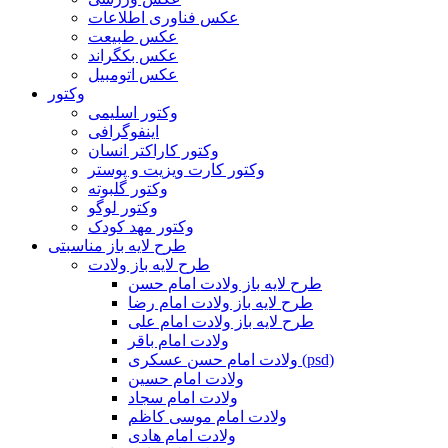
عکس فناوری اطلاعات
عکس طبیعت
عکس بکگراند
عکس اتومبیل
وکتور
وکتور اسلیمی
اینفوگرافی
وکتور کاراکتر انسان
وکتور کارت ویزیت و پوستر
وکتور گلبوته
وکتور لوگو
وکتور مهد کودک
طرح لایه باز مناسبتی
طرح لایه باز ولادت
طرح لایه باز ولادت امام حسن
طرح لایه باز ولادت امام رضا
طرح لایه باز ولادت امام علی
ولادت امام باقر
ولادت امام حسن عسکری (psd)
ولادت امام حسین
ولادت امام سجاد
ولادت امام موسی کاظم
ولادت امام هادی