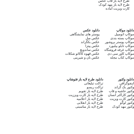
طرح لایه باز قاب عکس
طرح لایه باز مهد کودک
کارت ویزیت آماده
دانلود موکاپ
دانلود عکس
موکاپ اتومبیل
پوستر های نمایشگاهی
موکاپ بسته بندی
عکس مبل
موکاپ پوستر بروشور
عکس بکگراند
موکاپ تابلو بیلبورد
عکس پیتزا
موکاپ غرفه فروشگاه
عکس ساندویچ
موکاپ کاور سی دی
عکس قهوه کاکائو شکلات
موکاپ کتاب مجله
عکس نان و شیرینی
دانلود وکتور
دانلود طرح لایه باز فتوشاپ
اینفوگرافی
تراکت تبلیغاتی
وکتور بک گراند
تراکت ریسو
وکتور حاشیه و قاب
طرح لایه باز تقویم
وکتور کاراکتر انسان
طرح لایه باز کارت ویززیت
وکتور کارت ویزیت
طرح لایه باز اعلامیه
وکتور لوگو
طرح لایه باز انقلابی
وکتور مهد کودک
طرح لایه باز مناسبتی