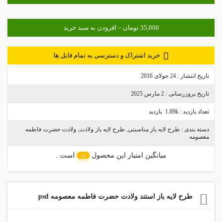
خرید اشتراک و دسترسی به تمام فایل ها
تاریخ انتشار :
24 جولای 2016
تاریخ بروزرسانی :
2 مارس 2025
تعداد بازدید :
1.89k بازدید
دسته بندی :
طرح لایه باز مناسبتی
,
طرح لایه باز ولادت
,
ولادت حضرت فاطمه
معصومه
میانگین امتیاز این محصول
است .
طرح لایه باز استند ولادت حضرت فاطمه معصومه psd