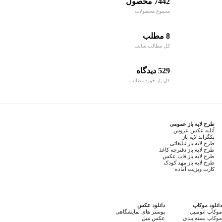
7442 محصول
مجموع محصولات
8 مطلب
کل مطالب سایت
529 دیدگاه
کل باز خورد مطالب
طرح لایه باز عمومی
آتلیه عکس عروس
بکگراند لایه باز
طرح لایه باز تبلیغاتی
طرح لایه باز دفترچه کاغذ
طرح لایه باز قاب عکس
طرح لایه باز مهد کودک
کارت ویزیت آماده
دانلود موکاپ
دانلود عکس
موکاپ اتومبیل
پوستر های نمایشگاهی
موکاپ بسته بندی
عکس مبل