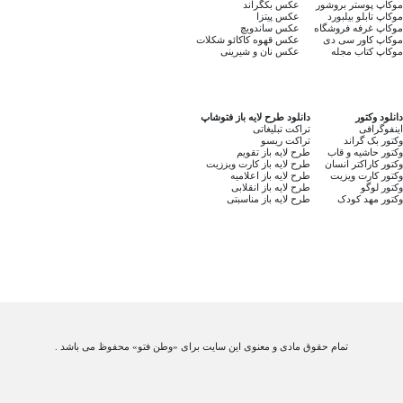
موکاپ پوستر بروشور
عکس بکگراند
موکاپ تابلو بیلبورد
عکس پیتزا
موکاپ غرفه فروشگاه
عکس ساندویچ
موکاپ کاور سی دی
عکس قهوه کاکائو شکلات
موکاپ کتاب مجله
عکس نان و شیرینی
دانلود وکتور
دانلود طرح لایه باز فتوشاپ
اینفوگرافی
تراکت تبلیغاتی
وکتور بک گراند
تراکت ریسو
وکتور حاشیه و قاب
طرح لایه باز تقویم
وکتور کاراکتر انسان
طرح لایه باز کارت ویززیت
وکتور کارت ویزیت
طرح لایه باز اعلامیه
وکتور لوگو
طرح لایه باز انقلابی
وکتور مهد کودک
طرح لایه باز مناسبتی
تمام حقوق مادی و معنوی این سایت برای «وطن فتو» محفوظ می باشد .