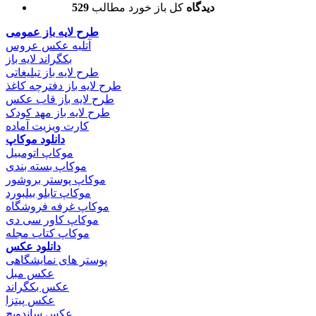
529 دیدگاه
کل باز خورد مطالب
طرح لایه باز عمومی
آتلیه عکس عروس
بکگراند لایه باز
طرح لایه باز تبلیغاتی
طرح لایه باز دفترچه کاغذ
طرح لایه باز قاب عکس
طرح لایه باز مهد کودک
کارت ویزیت آماده
دانلود موکاپ
موکاپ اتومبیل
موکاپ بسته بندی
موکاپ پوستر بروشور
موکاپ تابلو بیلبورد
موکاپ غرفه فروشگاه
موکاپ کاور سی دی
موکاپ کتاب مجله
دانلود عکس
پوستر های نمایشگاهی
عکس مبل
عکس بکگراند
عکس پیتزا
عکس ساندویچ