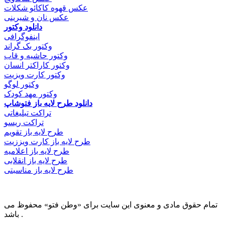
عکس قهوه کاکائو شکلات
عکس نان و شیرینی
دانلود وکتور
اینفوگرافی
وکتور بک گراند
وکتور حاشیه و قاب
وکتور کاراکتر انسان
وکتور کارت ویزیت
وکتور لوگو
وکتور مهد کودک
دانلود طرح لایه باز فتوشاپ
تراکت تبلیغاتی
تراکت ریسو
طرح لایه باز تقویم
طرح لایه باز کارت ویززیت
طرح لایه باز اعلامیه
طرح لایه باز انقلابی
طرح لایه باز مناسبتی
تمام حقوق مادی و معنوی این سایت برای «وطن فتو» محفوظ می
باشد .