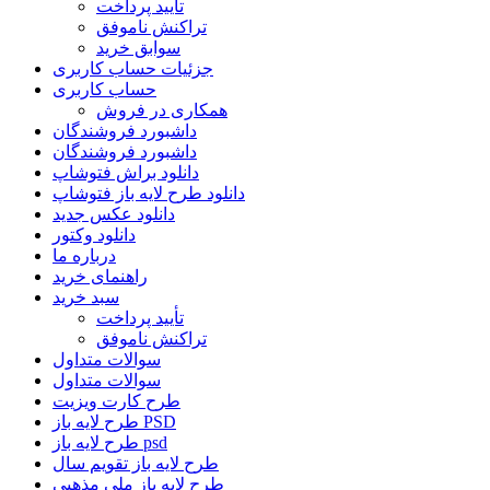
تأیید پرداخت
تراکنش ناموفق
سوابق خرید
جزئیات حساب کاربری
حساب کاربری
همکاری در فروش
داشبورد فروشندگان
داشبورد فروشندگان
دانلود براش فتوشاپ
دانلود طرح لایه باز فتوشاپ
دانلود عکس جدید
دانلود وکتور
درباره ما
راهنمای خرید
سبد خرید
تأیید پرداخت
تراکنش ناموفق
سوالات متداول
سوالات متداول
طرح کارت ویزیت
طرح لایه باز PSD
طرح لایه باز psd
طرح لایه باز تقویم سال
طرح لایه باز ملی مذهبی