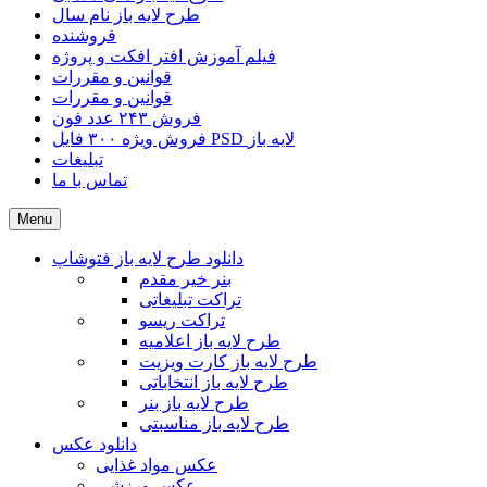
طرح لایه باز نام سال
فروشنده
فیلم آموزش افتر افکت و پروژه
قوانین و مقررات
قوانین و مقررات
فروش ۲۴۳ عدد فون
فروش ویژه ۳۰۰ فایل PSD لایه باز
تبلیغات
تماس با ما
Menu
دانلود طرح لایه باز فتوشاپ
بنر خیر مقدم
تراکت تبلیغاتی
تراکت ریسو
طرح لایه باز اعلامیه
طرح لایه باز کارت ویزیت
طرح لایه باز انتخاباتی
طرح لایه باز بنر
طرح لایه باز مناسبتی
دانلود عکس
عکس مواد غذایی
عکس ورزشی