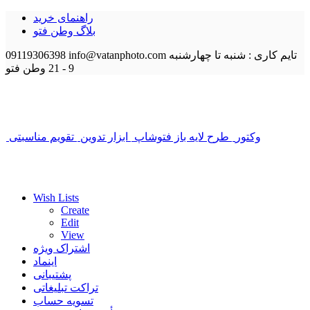
راهنمای خرید
بلاگ وطن فتو
تایم کاری : شنبه تا چهارشنبه
info@vatanphoto.com
09119306398
9 - 21
وطن فتو
وکتور
طرح لایه باز فتوشاپ
ابزار تدوین
تقویم مناسبتی
Wish Lists
Create
Edit
View
اشتراک ویژه
اینماد
پشتیبانی
تراکت تبلیغاتی
تسویه حساب