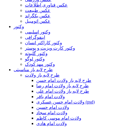
عکس فناوری اطلاعات
عکس طبیعت
عکس بکگراند
عکس اتومبیل
وکتور
وکتور اسلیمی
اینفوگرافی
وکتور کاراکتر انسان
وکتور کارت ویزیت و پوستر
وکتور گلبوته
وکتور لوگو
وکتور مهد کودک
طرح لایه باز مناسبتی
طرح لایه باز ولادت
طرح لایه باز ولادت امام حسن
طرح لایه باز ولادت امام رضا
طرح لایه باز ولادت امام علی
ولادت امام باقر
ولادت امام حسن عسکری (psd)
ولادت امام حسین
ولادت امام سجاد
ولادت امام موسی کاظم
ولادت امام هادی