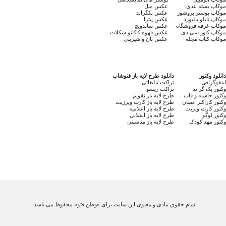
موکاپ بسته بندی
عکس مبل
موکاپ پوستر بروشور
عکس بکگراند
موکاپ تابلو بیلبورد
عکس پیتزا
موکاپ غرفه فروشگاه
عکس ساندویچ
موکاپ کاور سی دی
عکس قهوه کاکائو شکلات
موکاپ کتاب مجله
عکس نان و شیرینی
دانلود وکتور
دانلود طرح لایه باز فتوشاپ
اینفوگرافی
تراکت تبلیغاتی
وکتور بک گراند
تراکت ریسو
وکتور حاشیه و قاب
طرح لایه باز تقویم
وکتور کاراکتر انسان
طرح لایه باز کارت ویززیت
وکتور کارت ویزیت
طرح لایه باز اعلامیه
وکتور لوگو
طرح لایه باز انقلابی
وکتور مهد کودک
طرح لایه باز مناسبتی
تمام حقوق مادی و معنوی این سایت برای «وطن فتو» محفوظ می باشد .