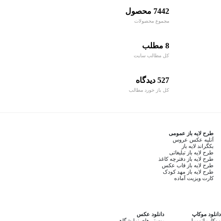
7442 محصول
مجموع محصولات
8 مطلب
کل مطالب سایت
527 دیدگاه
کل باز خورد مطالب
طرح لایه باز عمومی
آتلیه عکس عروس
بکگراند لایه باز
طرح لایه باز تبلیغاتی
طرح لایه باز دفترچه کاغذ
طرح لایه باز قاب عکس
طرح لایه باز مهد کودک
کارت ویزیت آماده
دانلود موکاپ
دانلود عکس
موکاپ اتومبیل
پوستر های نمایشگاهی