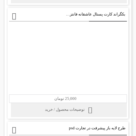
بکگراند کارت پستال عاشقانه فانتزی psd
25,000 تومان
توضیحات محصول / خرید
طرح لایه باز پیشرفت در تجارت psd