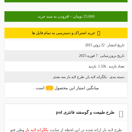
خرید اشتراک و دسترسی به تمام فایل ها
تاریخ انتشار :
22 ژوئن 2015
تاریخ بروزرسانی :
7 فوریه 2025
تعداد بازدید :
1.32k بازدید
دسته بندی :
بکگراند لایه باز
,
طرح لایه باز سه بعدی
میانگین امتیاز این محصول
است .
طرح طبیعت و گوسفند فانتزی psd
طرح لایه باز ارائه شده در این لحظه از سایت
بکگراند لایه باز
وطن فتو