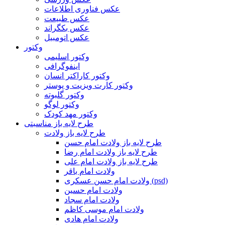
عکس فناوری اطلاعات
عکس طبیعت
عکس بکگراند
عکس اتومبیل
وکتور
وکتور اسلیمی
اینفوگرافی
وکتور کاراکتر انسان
وکتور کارت ویزیت و پوستر
وکتور گلبوته
وکتور لوگو
وکتور مهد کودک
طرح لایه باز مناسبتی
طرح لایه باز ولادت
طرح لایه باز ولادت امام حسن
طرح لایه باز ولادت امام رضا
طرح لایه باز ولادت امام علی
ولادت امام باقر
ولادت امام حسن عسکری (psd)
ولادت امام حسین
ولادت امام سجاد
ولادت امام موسی کاظم
ولادت امام هادی