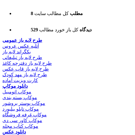
8 مطلب
کل مطالب سایت
529 دیدگاه
کل باز خورد مطالب
طرح لایه باز عمومی
آتلیه عکس عروس
بکگراند لایه باز
طرح لایه باز تبلیغاتی
طرح لایه باز دفترچه کاغذ
طرح لایه باز قاب عکس
طرح لایه باز مهد کودک
کارت ویزیت آماده
دانلود موکاپ
موکاپ اتومبیل
موکاپ بسته بندی
موکاپ پوستر بروشور
موکاپ تابلو بیلبورد
موکاپ غرفه فروشگاه
موکاپ کاور سی دی
موکاپ کتاب مجله
دانلود عکس