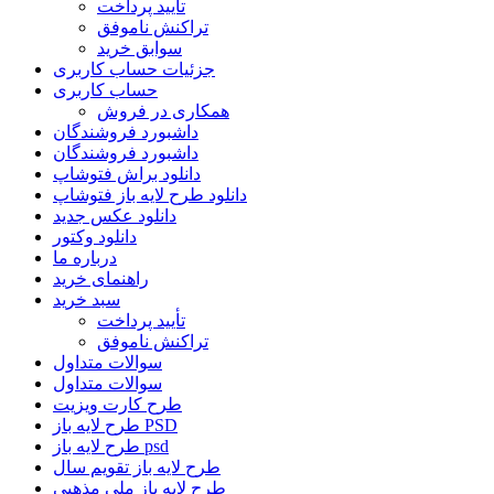
تأیید پرداخت
تراکنش ناموفق
سوابق خرید
جزئیات حساب کاربری
حساب کاربری
همکاری در فروش
داشبورد فروشندگان
داشبورد فروشندگان
دانلود براش فتوشاپ
دانلود طرح لایه باز فتوشاپ
دانلود عکس جدید
دانلود وکتور
درباره ما
راهنمای خرید
سبد خرید
تأیید پرداخت
تراکنش ناموفق
سوالات متداول
سوالات متداول
طرح کارت ویزیت
طرح لایه باز PSD
طرح لایه باز psd
طرح لایه باز تقویم سال
طرح لایه باز ملی مذهبی