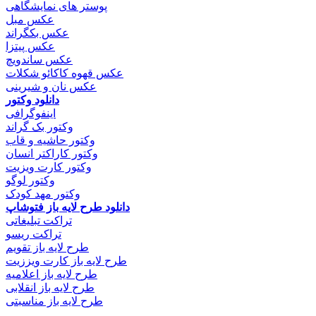
پوستر های نمایشگاهی
عکس مبل
عکس بکگراند
عکس پیتزا
عکس ساندویچ
عکس قهوه کاکائو شکلات
عکس نان و شیرینی
دانلود وکتور
اینفوگرافی
وکتور بک گراند
وکتور حاشیه و قاب
وکتور کاراکتر انسان
وکتور کارت ویزیت
وکتور لوگو
وکتور مهد کودک
دانلود طرح لایه باز فتوشاپ
تراکت تبلیغاتی
تراکت ریسو
طرح لایه باز تقویم
طرح لایه باز کارت ویززیت
طرح لایه باز اعلامیه
طرح لایه باز انقلابی
طرح لایه باز مناسبتی