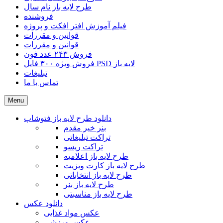
طرح لایه باز نام سال
فروشنده
فیلم آموزش افتر افکت و پروژه
قوانین و مقررات
قوانین و مقررات
فروش ۲۴۳ عدد فون
فروش ویژه ۳۰۰ فایل PSD لایه باز
تبلیغات
تماس با ما
Menu
دانلود طرح لایه باز فتوشاپ
بنر خیر مقدم
تراکت تبلیغاتی
تراکت ریسو
طرح لایه باز اعلامیه
طرح لایه باز کارت ویزیت
طرح لایه باز انتخاباتی
طرح لایه باز بنر
طرح لایه باز مناسبتی
دانلود عکس
عکس مواد غذایی
عکس ورزشی