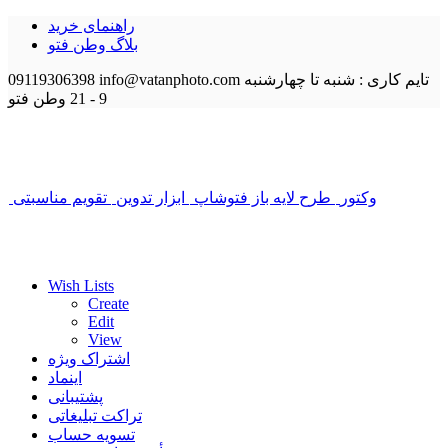
راهنمای خرید
بلاگ وطن فتو
تایم کاری : شنبه تا چهارشنبه
info@vatanphoto.com
09119306398
9 - 21
وطن فتو
وکتور
طرح لایه باز فتوشاپ
ابزار تدوین
تقویم مناسبتی
Wish Lists
Create
Edit
View
اشتراک ویژه
اینماد
پشتیبانی
تراکت تبلیغاتی
تسویه حساب