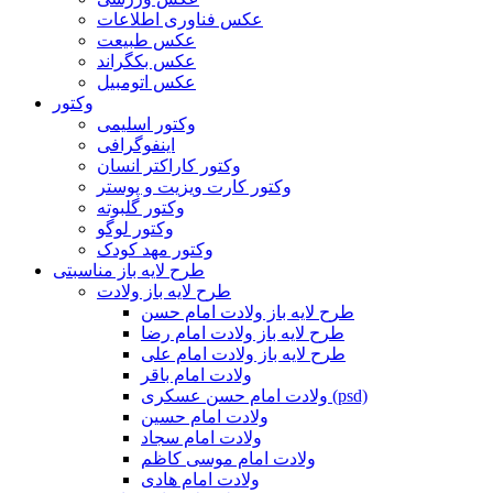
عکس فناوری اطلاعات
عکس طبیعت
عکس بکگراند
عکس اتومبیل
وکتور
وکتور اسلیمی
اینفوگرافی
وکتور کاراکتر انسان
وکتور کارت ویزیت و پوستر
وکتور گلبوته
وکتور لوگو
وکتور مهد کودک
طرح لایه باز مناسبتی
طرح لایه باز ولادت
طرح لایه باز ولادت امام حسن
طرح لایه باز ولادت امام رضا
طرح لایه باز ولادت امام علی
ولادت امام باقر
ولادت امام حسن عسکری (psd)
ولادت امام حسین
ولادت امام سجاد
ولادت امام موسی کاظم
ولادت امام هادی