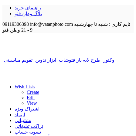
راهنمای خرید
بلاگ وطن فتو
تایم کاری : شنبه تا چهارشنبه
info@vatanphoto.com
09119306398
9 - 21
وطن فتو
وکتور
طرح لایه باز فتوشاپ
ابزار تدوین
تقویم مناسبتی
Wish Lists
Create
Edit
View
اشتراک ویژه
اینماد
پشتیبانی
تراکت تبلیغاتی
تسویه حساب