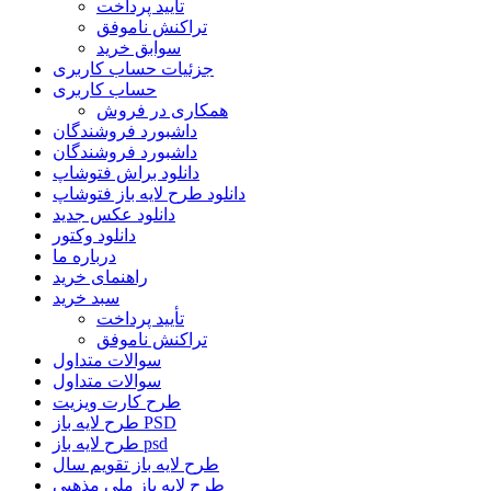
تأیید پرداخت
تراکنش ناموفق
سوابق خرید
جزئیات حساب کاربری
حساب کاربری
همکاری در فروش
داشبورد فروشندگان
داشبورد فروشندگان
دانلود براش فتوشاپ
دانلود طرح لایه باز فتوشاپ
دانلود عکس جدید
دانلود وکتور
درباره ما
راهنمای خرید
سبد خرید
تأیید پرداخت
تراکنش ناموفق
سوالات متداول
سوالات متداول
طرح کارت ویزیت
طرح لایه باز PSD
طرح لایه باز psd
طرح لایه باز تقویم سال
طرح لایه باز ملی مذهبی