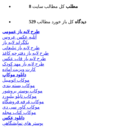
8 مطلب
کل مطالب سایت
529 دیدگاه
کل باز خورد مطالب
طرح لایه باز عمومی
آتلیه عکس عروس
بکگراند لایه باز
طرح لایه باز تبلیغاتی
طرح لایه باز دفترچه کاغذ
طرح لایه باز قاب عکس
طرح لایه باز مهد کودک
کارت ویزیت آماده
دانلود موکاپ
موکاپ اتومبیل
موکاپ بسته بندی
موکاپ پوستر بروشور
موکاپ تابلو بیلبورد
موکاپ غرفه فروشگاه
موکاپ کاور سی دی
موکاپ کتاب مجله
دانلود عکس
پوستر های نمایشگاهی