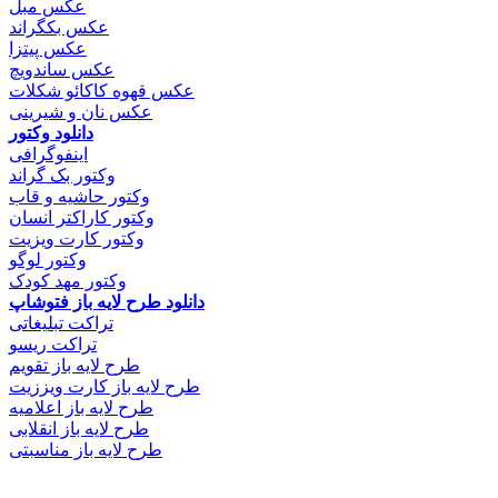
عکس مبل
عکس بکگراند
عکس پیتزا
عکس ساندویچ
عکس قهوه کاکائو شکلات
عکس نان و شیرینی
دانلود وکتور
اینفوگرافی
وکتور بک گراند
وکتور حاشیه و قاب
وکتور کاراکتر انسان
وکتور کارت ویزیت
وکتور لوگو
وکتور مهد کودک
دانلود طرح لایه باز فتوشاپ
تراکت تبلیغاتی
تراکت ریسو
طرح لایه باز تقویم
طرح لایه باز کارت ویززیت
طرح لایه باز اعلامیه
طرح لایه باز انقلابی
طرح لایه باز مناسبتی