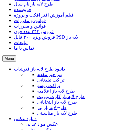
طرح لایه باز نام سال
فروشنده
فیلم آموزش افتر افکت و پروژه
قوانین و مقررات
قوانین و مقررات
فروش ۲۴۳ عدد فون
فروش ویژه ۳۰۰ فایل PSD لایه باز
تبلیغات
تماس با ما
Menu
دانلود طرح لایه باز فتوشاپ
بنر خیر مقدم
تراکت تبلیغاتی
تراکت ریسو
طرح لایه باز اعلامیه
طرح لایه باز کارت ویزیت
طرح لایه باز انتخاباتی
طرح لایه باز بنر
طرح لایه باز مناسبتی
دانلود عکس
عکس مواد غذایی
عکس ورزشی