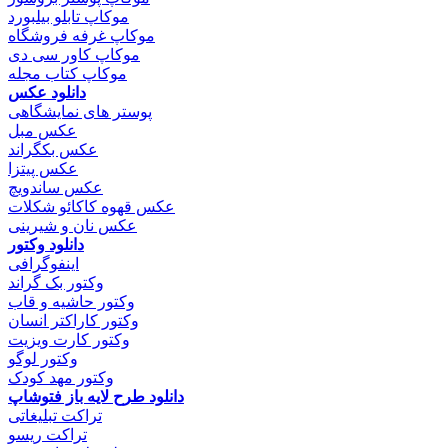
موکاپ تابلو بیلبورد
موکاپ غرفه فروشگاه
موکاپ کاور سی دی
موکاپ کتاب مجله
دانلود عکس
پوستر های نمایشگاهی
عکس مبل
عکس بکگراند
عکس پیتزا
عکس ساندویچ
عکس قهوه کاکائو شکلات
عکس نان و شیرینی
دانلود وکتور
اینفوگرافی
وکتور بک گراند
وکتور حاشیه و قاب
وکتور کاراکتر انسان
وکتور کارت ویزیت
وکتور لوگو
وکتور مهد کودک
دانلود طرح لایه باز فتوشاپ
تراکت تبلیغاتی
تراکت ریسو