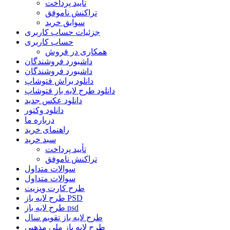
تأیید پرداخت
تراکنش ناموفق
سوابق خرید
جزئیات حساب کاربری
حساب کاربری
همکاری در فروش
داشبورد فروشندگان
داشبورد فروشندگان
دانلود براش فتوشاپ
دانلود طرح لایه باز فتوشاپ
دانلود عکس جدید
دانلود وکتور
درباره ما
راهنمای خرید
سبد خرید
تأیید پرداخت
تراکنش ناموفق
سوالات متداول
سوالات متداول
طرح کارت ویزیت
طرح لایه باز PSD
طرح لایه باز psd
طرح لایه باز تقویم سال
طرح لایه باز ملی مذهبی