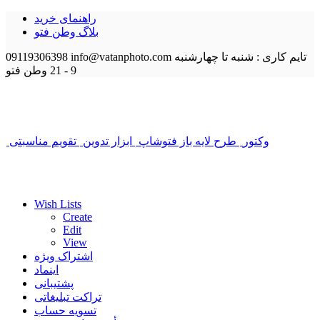
راهنمای خرید
بلاگ وطن فتو
تایم کاری : شنبه تا چهارشنبه
info@vatanphoto.com
09119306398
9 - 21
وطن فتو
وکتور
طرح لایه باز فتوشاپ
ابزار تدوین
تقویم مناسبتی
Wish Lists
Create
Edit
View
اشتراک ویژه
اینماد
پشتیبانی
تراکت تبلیغاتی
تسویه حساب