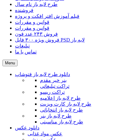
طرح لایه باز نام سال
فروشنده
فیلم آموزش افتر افکت و پروژه
قوانین و مقررات
قوانین و مقررات
فروش ۲۴۳ عدد فون
فروش ویژه ۳۰۰ فایل PSD لایه باز
تبلیغات
تماس با ما
Menu
دانلود طرح لایه باز فتوشاپ
بنر خیر مقدم
تراکت تبلیغاتی
تراکت ریسو
طرح لایه باز اعلامیه
طرح لایه باز کارت ویزیت
طرح لایه باز انتخاباتی
طرح لایه باز بنر
طرح لایه باز مناسبتی
دانلود عکس
عکس مواد غذایی
عکس ورزشی