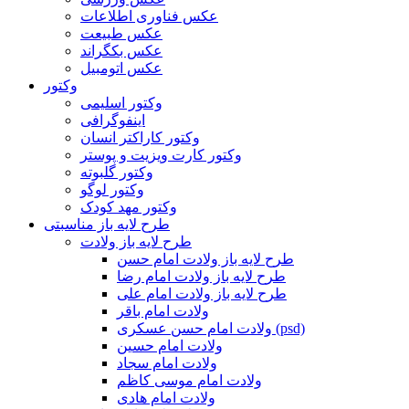
عکس فناوری اطلاعات
عکس طبیعت
عکس بکگراند
عکس اتومبیل
وکتور
وکتور اسلیمی
اینفوگرافی
وکتور کاراکتر انسان
وکتور کارت ویزیت و پوستر
وکتور گلبوته
وکتور لوگو
وکتور مهد کودک
طرح لایه باز مناسبتی
طرح لایه باز ولادت
طرح لایه باز ولادت امام حسن
طرح لایه باز ولادت امام رضا
طرح لایه باز ولادت امام علی
ولادت امام باقر
ولادت امام حسن عسکری (psd)
ولادت امام حسین
ولادت امام سجاد
ولادت امام موسی کاظم
ولادت امام هادی