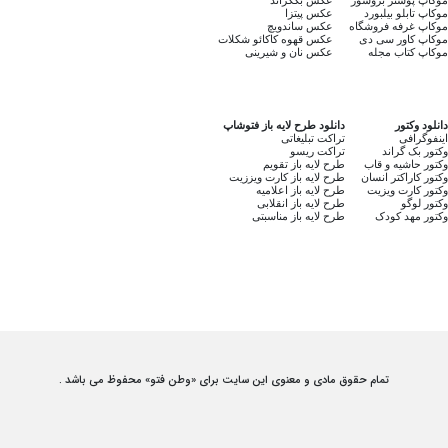
موکاپ تابلو بیلبورد
عکس پیتزا
موکاپ غرفه فروشگاه
عکس ساندویچ
موکاپ کاور سی دی
عکس قهوه کاکائو شکلات
موکاپ کتاب مجله
عکس نان و شیرینی
دانلود وکتور
دانلود طرح لایه باز فتوشاپ
اینفوگرافی
تراکت تبلیغاتی
وکتور بک گراند
تراکت ریسو
وکتور حاشیه و قاب
طرح لایه باز تقویم
وکتور کاراکتر انسان
طرح لایه باز کارت ویززیت
وکتور کارت ویزیت
طرح لایه باز اعلامیه
وکتور لوگو
طرح لایه باز انقلابی
وکتور مهد کودک
طرح لایه باز مناسبتی
تمام حقوق مادی و معنوی این سایت برای «وطن فتو» محفوظ می باشد .