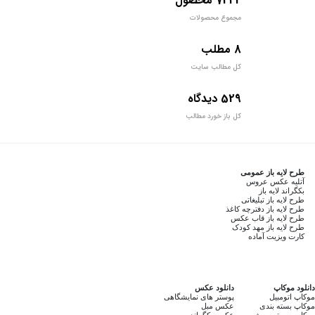
7442 محصول
مجموع محصولات
8 مطلب
کل مطالب سایت
529 دیدگاه
کل باز خورد مطالب
طرح لایه باز عمومی
آتلیه عکس عروس
بکگراند لایه باز
طرح لایه باز تبلیغاتی
طرح لایه باز دفترچه کاغذ
طرح لایه باز قاب عکس
طرح لایه باز مهد کودک
کارت ویزیت آماده
دانلود موکاپ
دانلود عکس
موکاپ اتومبیل
پوستر های نمایشگاهی
موکاپ بسته بندی
عکس مبل
موکاپ پوستر بروشور
عکس بکگراند