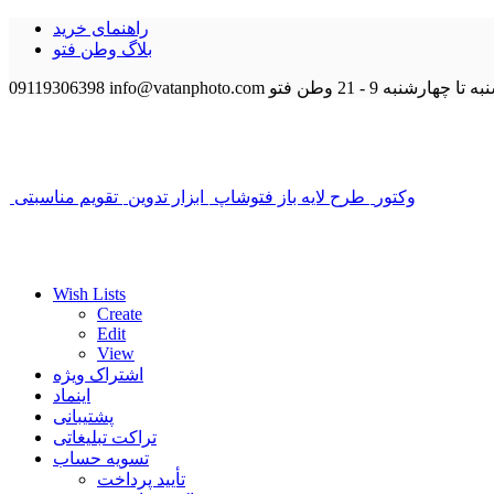
راهنمای خرید
بلاگ وطن فتو
 تا چهارشنبه 9 - 21
وطن فتو
info@vatanphoto.com
09119306398
وکتور
طرح لایه باز فتوشاپ
ابزار تدوین
تقویم مناسبتی
Wish Lists
Create
Edit
View
اشتراک ویژه
اینماد
پشتیبانی
تراکت تبلیغاتی
تسویه حساب
تأیید پرداخت