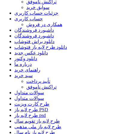
تراکنش ناموفق
سوابق خرید
جزئیات حساب کاربری
حساب کاربری
همکاری در فروش
داشبورد فروشندگان
داشبورد فروشندگان
دانلود براش فتوشاپ
دانلود طرح لایه باز فتوشاپ
دانلود عکس جدید
دانلود وکتور
درباره ما
راهنمای خرید
سبد خرید
تأیید پرداخت
تراکنش ناموفق
سوالات متداول
سوالات متداول
طرح کارت ویزیت
طرح لایه باز PSD
طرح لایه باز psd
طرح لایه باز تقویم سال
طرح لایه باز ملی مذهبی
طرح لایه باز نام سال