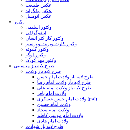
عکس طبیعت
عکس بکگراند
عکس اتومبیل
وکتور
وکتور اسلیمی
اینفوگرافی
وکتور کاراکتر انسان
وکتور کارت ویزیت و پوستر
وکتور گلبوته
وکتور لوگو
وکتور مهد کودک
طرح لایه باز مناسبتی
طرح لایه باز ولادت
طرح لایه باز ولادت امام حسن
طرح لایه باز ولادت امام رضا
طرح لایه باز ولادت امام علی
ولادت امام باقر
ولادت امام حسن عسکری (psd)
ولادت امام حسین
ولادت امام سجاد
ولادت امام موسی کاظم
ولادت امام هادی
طرح لایه باز شهادت